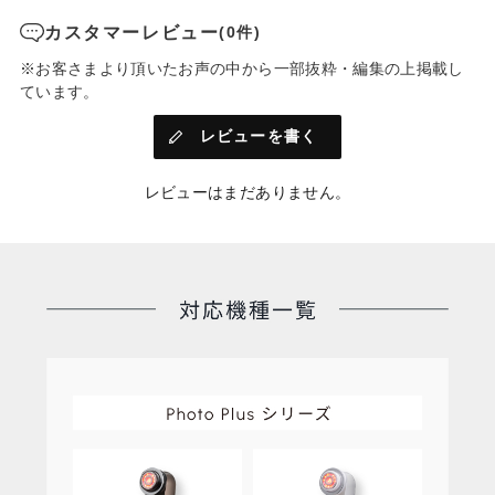
カスタマーレビュー
(0件)
⑤使い方ガイド
顔に表示されたマーカーを追いかけることで理想の動かし方を
※お客さまより頂いたお声の中から一部抜粋・編集の上掲載し
見える化
ています。
レビューを書く
02. 使用履歴やお肌の変化を記録
使用したモードやBefore/Afterの写真など日々の記録をカレンダ
ーに残すことができます。
レビューはまだありません。
アプリダウンロードはこちら
>>ダウンロード<<
*iOSのみ
*対応デバイス……iPhone X以上、iPad Pro 11インチ（第1、２
世代）、iPad Pro 12,9インチ（第3、４世代）
*アプリのダウンロードは無料です。