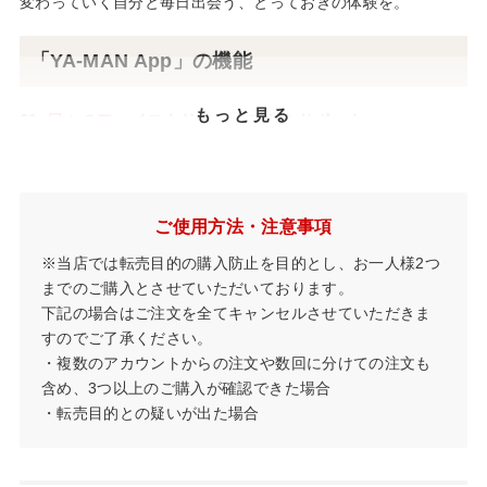
変わっていく自分と毎日出会う、とっておきの体験を。
「YA-MAN App」の機能
もっと見る
01. 日々のフェイストリートメントをサポート
専用マーカーと連動したフェイスマッピング機能で、美顔器に
よるケアを可視化。
顔を1220点のエリアにわけ、どこに美顔器が通ったかを追いか
けることで効率的なケアのサポートをします。
ご使用方法・注意事項
①RFのビジュアル化
※当店では転売目的の購入防止を目的とし、お一人様2つ
RFによる肌内部の温度を概算し、見える化
までのご購入とさせていただいております。
下記の場合はご注文を全てキャンセルさせていただきま
②洗顔のビジュアル化
すのでご了承ください。
顔に疑似汚れを加え、洗顔の見える化
・複数のアカウントからの注文や数回に分けての注文も
含め、3つ以上のご購入が確認できた場合
③表面保湿のビジュアル化
・転売目的との疑いが出た場合
イオン導入を行った肌表面を見える化
④表情筋のビジュアル化
お悩みに対して、EMSでどの部位をケアをすべきか見える化