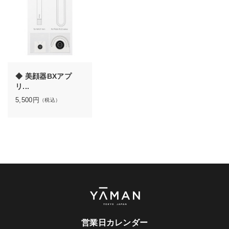
◆ 美顔器BXアプ
リ...
5,500
円
（税込）
営業日カレンダー