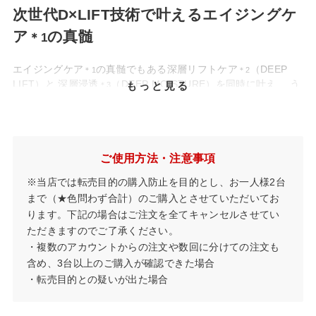
次世代D×LIFT技術で叶えるエイジングケ
ア
の真髄
＊1
エイジングケア
の真髄でもある深層リフトケア
（DEEP
＊1
＊2
LIFT）と 深層浸透
（DEEP MOISTURE）を同時に叶え、 う
もっと見る
＊3
るおい
、ハリ
のある肌へ。
＊4
＊4
＊1……年齢に応じたケア
＊2……D×LIFTモードにより角質層のすみずみまで温めながら引き上げるように
ご使用方法・注意事項
動かすケア
＊3……角質層まで
※当店では転売目的の購入防止を目的とし、お一人様2台
＊4……【試験方法】30～50代 女性13名で実施。化粧品のみ、本品＋化粧品をそ
まで（★色問わず合計）のご購入とさせていただいてお
れぞれ半顔に2.5分間使用した後の肌水分量。（化粧品は当社製化粧水を使用）
ります。下記の場合はご注文を全てキャンセルさせてい
※保証期間中の無償修理は日本国内においてのみ有効です。
ただきますのでご了承ください。
・複数のアカウントからの注文や数回に分けての注文も
含め、3台以上のご購入が確認できた場合
・転売目的との疑いが出た場合