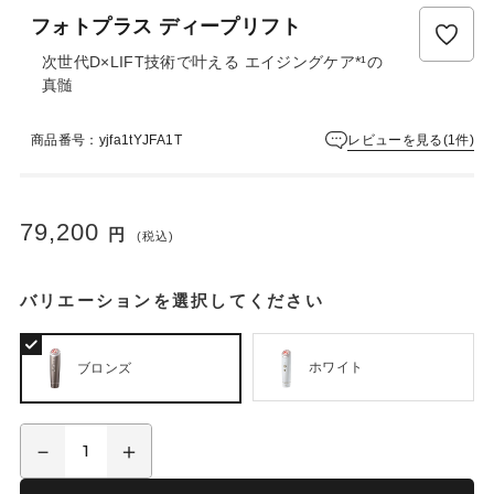
ュ
フォトプラス ディープリフト
ー
は
次世代D×LIFT技術で叶える エイジングケア*¹の
ま
真髄
だ
あ
レビューを見る(1件)
商品番号：yjfa1tYJFA1T
り
ま
せ
ん
79,200
円
(税込)
バリエーションを選択してください
ホワイト
ブロンズ