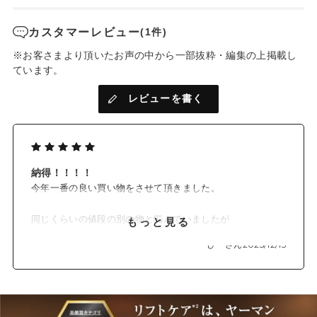
カスタマーレビュー
(1件)
※お客さまより頂いたお声の中から一部抜粋・編集の上掲載し
ています。
レビューを書く
納得！！！！
今年一番の良い買い物をさせて頂きました。
同じくらいの値段の別の物と悩んでいましたが
もっと見る
ヤーマンの店員さんに相談すると
ひーさん
2025/12/15
断然こちらが良いと言って頂いたので信じて
こちらに決めました。毎日のお手入れが楽しみになりまし
た。