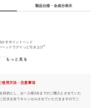
製品仕様・全成分表示
動かすポイントヘッド
*²
ーヘッドでグイっと引き上げ
きづらい
もっと見る
芯”から動かします。
MS機器による筋力トレーニングを行うこと/リフトモード使用時
ご使用方法・注意事項
を目的とし、お一人様2台までのご購入とさせていた
ご注文を全てキャンセルさせていただきますのでご