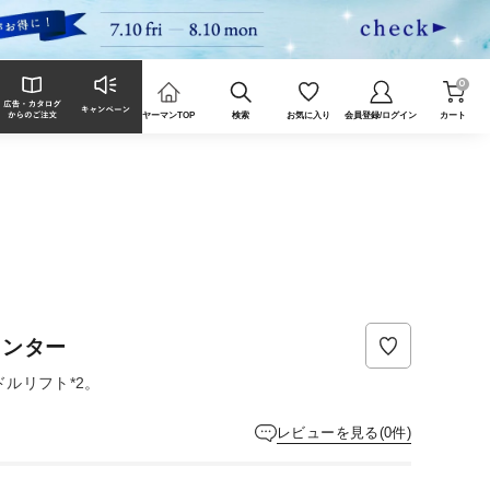
0
ヤーマンTOP
検索
お気に入り
会員登録/ログイン
カート
インター
ドルリフト*2。
レビューを見る(0件)