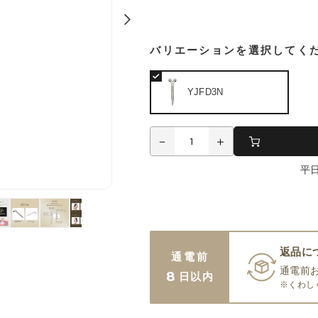
バリエーションを選択してく
YJFD3N
平
返品に
通電前
通電前
8
日以内
※くわし