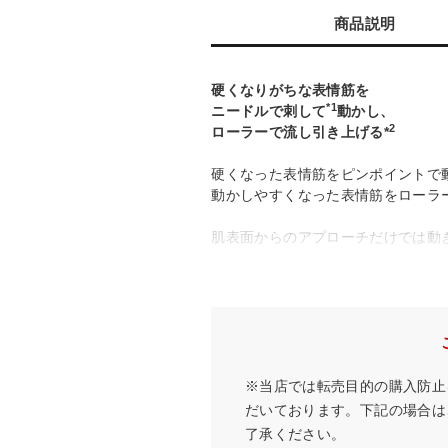
商品説明
硬くなりがちな表情筋を
*1
ニードルで刺して
動かし、
2
ローラーで流し引き上げる*
硬くなった表情筋をピンポイントで
動かしやすくなった表情筋をローラ
肌表面からのアプローチだけでは動
「表情筋」をピンポイントで刺激し”
*1…刺すように押し込むこと
*2…引き上げるように動かすこと。また、E
※当店では転売目的の購入防止
だいております。下記の場合は
了承ください。