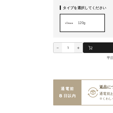
タイプを選択してください
120g
平
返品に
通電前
通電前
8
日以内
※くわし