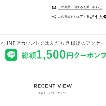
②生え際から、分け目まで。ム
この商品に関するお問い合わせ
くしの1本1本に超音波と温熱ヒー
この商品をシェアする
え際から分け目までムラなくケアを
③カラートリートメントもこれ
毎日見る自分の髪を、自宅でも美し
し発色効率の向上を実現。
RECENT VIEW
最近チェックしたアイテム