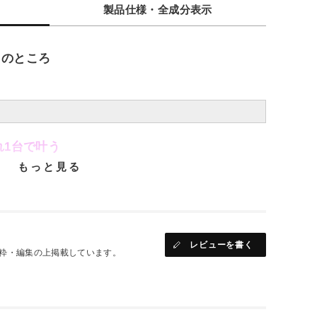
製品仕様・全成分表示
のところ
れ1台で叶う
もっと見る
器で、自宅にいながらサロン級ケア。
目までムラなくケアしていつもの髪が特別に。
レビューを書く
粋・編集の上掲載しています。
・定着
発生するキャビテーションの力と温熱を組み合わせること
定着を実現。