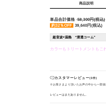
商品説明
単品合計価格
58,300
円(税込)
約32％OFF
39,640
円(税込)
超音波×温熱 “浸透コーム”
カラーもトリートメントもこ
超音波×温熱トリートメント浸透機
「くし」
形状だから生え際から分け
カスタマーレビュー
(0件)
特長
※お客さまより頂いたお声の中から一部抜
①キューティクルの奥まで浸透
レビューはまだありません。
繊維染色の技術を応用し、超音波で
で、キューティクルの奥まで浸透・