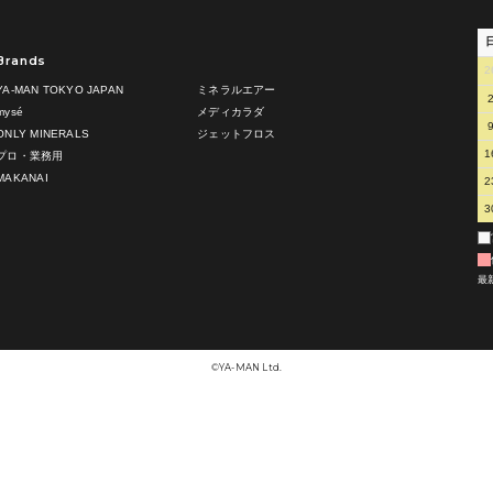
Brands
2
YA-MAN TOKYO JAPAN
ミネラルエアー
mysé
メディカラダ
ONLY MINERALS
ジェットフロス
1
プロ・業務用
MAKANAI
2
3
最
©︎YA-MAN Ltd.