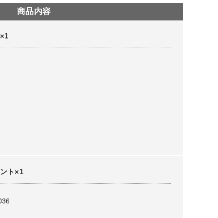
商品内容
×1
ント×1
036