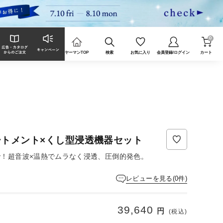
0
ヤーマンTOP
検索
お気に入り
会員登録/ログイン
カート
ートメント×くし型浸透機器セット
で！超音波×温熱でムラなく浸透、圧倒的発色。
レビューを見る(0件)
39,640
円
(税込)