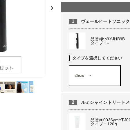
1
ヴェールヒートソニック
品番yjhb9YJHB9B
タイプ：-
タイプを選択してください
-
2
ルミシャイントリートメ
品番ytj0036ymYTJ0
タイプ：120g