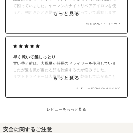
て困っていました。ヤーマンのナイトリペアアイロンを使
うと、朝起きたとき髪がサラサラになっていて感動します
もっと見る
が、この夜のひと手間をサボると、やはり翌朝は憂うつな
ももさん
2026/04/11
髪に……。
でも、リフトドライヤースマートを使えば、最初から髪が
さらっと落ち着いて広がりません！ 軽くてコンパクトな
のも嬉しいです。
高校生も息子も、朝晩よろこんで使っています。
早く乾いて髪しっとり
買い替え前は、大風量が特長のドライヤーを使用していま
したが髪も風が当たる顔も乾燥するのが悩みでした。
リフトドライヤーは大風量だけど髪が乾燥して広がること
もっと見る
もなく、しっとり仕上がり、さらに早く髪が乾くことに感
チャーコさん
2026/03/20
動しました。
そして軽い！
風が出る反対側の蓋を回せばほこりも簡単に掃除できま
す。
レビューをもっと見る
買ってよかったと思います。
安全に関するご注意