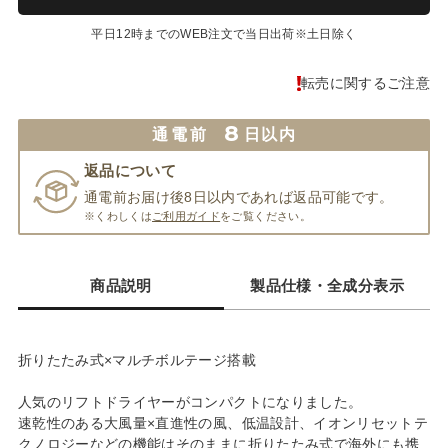
平日12時までのWEB注文で当日出荷※土日除く
転売に関するご注意
8
通電前
日以内
返品について
通電前お届け後8日以内であれば返品可能です。
※くわしくは
ご利用ガイド
をご覧ください。
商品説明
製品仕様・全成分表示
折りたたみ式×マルチボルテージ搭載
人気のリフトドライヤーがコンパクトになりました。
速乾性のある大風量×直進性の風、低温設計、イオンリセットテ
クノロジーなどの機能はそのままに折りたたみ式で海外にも携