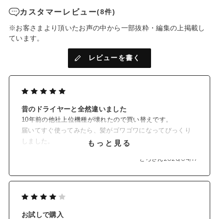
カスタマーレビュー
(8件)
※お客さまより頂いたお声の中から一部抜粋・編集の上掲載し
ています。
レビューを書く
昔のドライヤーと全然違いました
10年前の他社上位機種が壊れたので買い替えです。
届いてすぐ使ってみたら、髪がゴワゴワになってびっくり
しました。
もっと見る
でもそれは使い方が悪かったようです。
とろさん
2026/04/17
まず、風量の低い前のドライヤーと同じ時間感覚で乾かし
ていたので短めにと心がけました。物足りなければCOLDに
切り替えて使うようにしました。また、前のドライヤーよ
り低温なせいか、つい髪に近づけ過ぎてしまったみたいな
ので、それも気をつけました。
お試しで購入
そうしたら、短時間でサラサラまとまるようになりまし