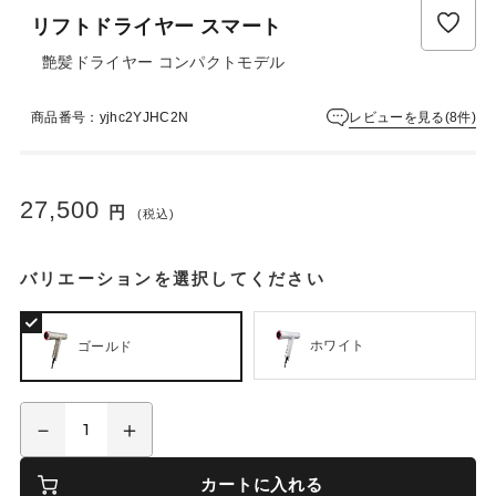
ュ
リフトドライヤー スマート
ー
は
艶髪ドライヤー コンパクトモデル
ま
だ
レビューを見る(8件)
商品番号：yjhc2YJHC2N
あ
り
ま
せ
27,500
円
ん
(税込)
バリエーションを選択してください
ホワイト
ゴールド
カートに入れる