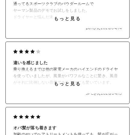
通ってるスポーツクラブのパウダールームで
た。
ヤーマン製品のデモでお試しをしました。
もっと早く買い替えれば良かったです。
ドライヤーと悩んだ末
もっと見る
その時は出張販売でスムースアイロンを購入。
panさん
2026/04/14
今回、公式サイトで
その時買うか悩んだ
リフトドライヤーを購入。
違いを感じました
事前に試していたので
乗り換えるまでは他の家電メーカのハイエンドのドライヤ
迷いなく購入しました。
を使っていましたが、風量がパワフルなことに驚き、風音
がそれに比例しない音量であることにも驚いています。
もっと見る
熱は低く抑えられているようですが、風量でカバーできる
JPCさん
2026/04/13
と思いますし、風量を下げれば熱がある方だと思います。
コンパクトだし、機能的にも十分で、家族4人で満足に使っ
ています。
オバ髪が落ち着きます
加齢のせいでヘアトリートメントを使っても、髪が広がっ