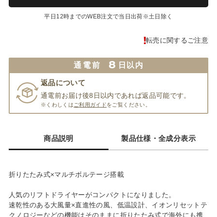
平日12時までのWEB注文で当日出荷※土日除く
転売に関するご注意
8
通電前
日以内
返品について
通電前お届け後8日以内であれば返品可能です。
※くわしくは
ご利用ガイド
をご覧ください。
商品説明
製品仕様・全成分表示
折りたたみ式×マルチボルテージ搭載
人気のリフトドライヤーがコンパクトになりました。
速乾性のある大風量×直進性の風、低温設計、イオンリセットテ
クノロジーなどの機能はそのままに折りたたみ式で海外にも携