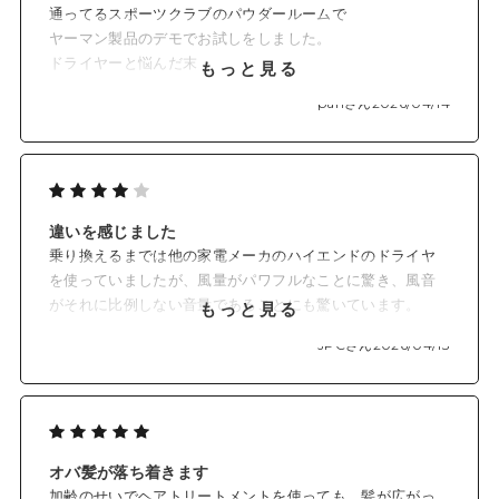
通ってるスポーツクラブのパウダールームで
た。
ヤーマン製品のデモでお試しをしました。
もっと早く買い替えれば良かったです。
ドライヤーと悩んだ末
もっと見る
その時は出張販売でスムースアイロンを購入。
panさん
2026/04/14
今回、公式サイトで
その時買うか悩んだ
リフトドライヤーを購入。
違いを感じました
事前に試していたので
乗り換えるまでは他の家電メーカのハイエンドのドライヤ
迷いなく購入しました。
を使っていましたが、風量がパワフルなことに驚き、風音
がそれに比例しない音量であることにも驚いています。
もっと見る
熱は低く抑えられているようですが、風量でカバーできる
JPCさん
2026/04/13
と思いますし、風量を下げれば熱がある方だと思います。
コンパクトだし、機能的にも十分で、家族4人で満足に使っ
ています。
オバ髪が落ち着きます
加齢のせいでヘアトリートメントを使っても、髪が広がっ