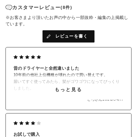
カスタマーレビュー
(8件)
※お客さまより頂いたお声の中から一部抜粋・編集の上掲載し
ています。
レビューを書く
昔のドライヤーと全然違いました
10年前の他社上位機種が壊れたので買い替えです。
届いてすぐ使ってみたら、髪がゴワゴワになってびっくり
しました。
もっと見る
でもそれは使い方が悪かったようです。
とろさん
2026/04/17
まず、風量の低い前のドライヤーと同じ時間感覚で乾かし
ていたので短めにと心がけました。物足りなければCOLDに
切り替えて使うようにしました。また、前のドライヤーよ
り低温なせいか、つい髪に近づけ過ぎてしまったみたいな
ので、それも気をつけました。
お試しで購入
そうしたら、短時間でサラサラまとまるようになりまし