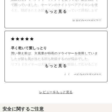
て困っていました。ヤーマンのナイトリペアアイロンを使
うと、朝起きたとき髪がサラサラになっていて感動します
もっと見る
が、この夜のひと手間をサボると、やはり翌朝は憂うつな
ももさん
2026/04/11
髪に……。
でも、リフトドライヤースマートを使えば、最初から髪が
さらっと落ち着いて広がりません！ 軽くてコンパクトな
のも嬉しいです。
高校生も息子も、朝晩よろこんで使っています。
早く乾いて髪しっとり
買い替え前は、大風量が特長のドライヤーを使用していま
したが髪も風が当たる顔も乾燥するのが悩みでした。
リフトドライヤーは大風量だけど髪が乾燥して広がること
もっと見る
もなく、しっとり仕上がり、さらに早く髪が乾くことに感
チャーコさん
2026/03/20
動しました。
そして軽い！
風が出る反対側の蓋を回せばほこりも簡単に掃除できま
す。
レビューをもっと見る
買ってよかったと思います。
安全に関するご注意