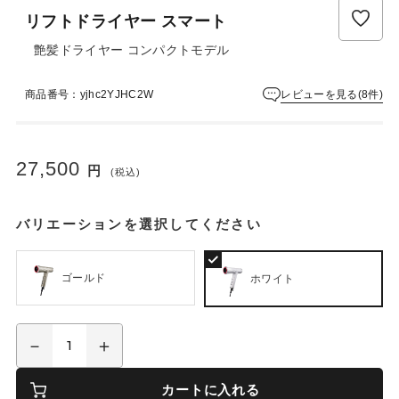
ュ
リフトドライヤー スマート
ー
は
艶髪ドライヤー コンパクトモデル
ま
だ
レビューを見る(8件)
商品番号：yjhc2YJHC2W
あ
り
ま
せ
27,500
円
ん
(税込)
バリエーションを選択してください
ゴールド
ホワイト
カートに入れる