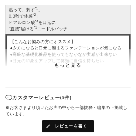
*1
貼って、刺す
。
*2
0.3秒で体感
！
*3
ヒアルロン酸
を口元
に
*1
”直接”届ける
ニードルパッチ
【こんなお悩みの方にオススメ】
●夕方になると口元に溜まるファンデーションが気になる
●高級な基礎化粧品を使ってもなかなか実感が出来ない
●目元の印象をアップして笑顔に自信を持ちたい
もっと見る
若々しい印象づくりに必須のヒアルロン酸は、実は高分子だと
肌に浸透しづらい…。
*1
お肌に直接届けられる
よう、微細なマイクロニードルが2枚で
カスタマーレビュー
(9件)
*4
約2,000本
！
※お客さまより頂いたお声の中から一部抜粋・編集の上掲載し
週に1回、寝る前に貼るだけ。翌朝感動のハリ感に。
ています。
*5
乾燥による小じわを目立たなくします
。
《有用成分》
レビューを書く
1.アセチルヘキサペプチド-8