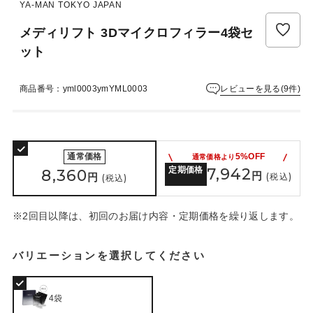
ュ
YA-MAN TOKYO JAPAN
ー
メディリフト 3Dマイクロフィラー4袋セ
は
ま
ット
だ
あ
レビューを見る(9件)
商品番号：yml0003ymYML0003
り
ま
せ
ん
通常価格
5%OFF
通常価格より
定期価格
7,942
8,360
円
円
(税込)
(税込)
※2回目以降は、初回のお届け内容・定期価格を繰り返します。
バリエーションを選択してください
4袋