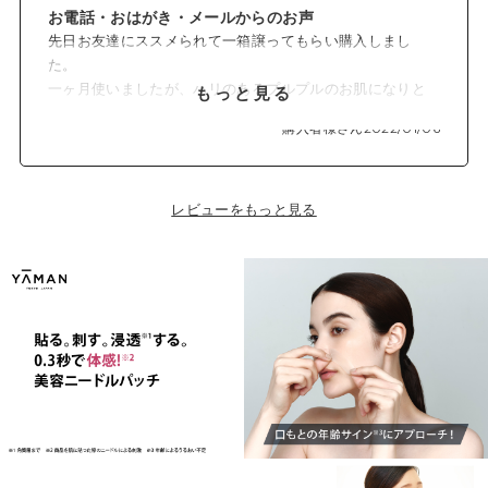
お電話・おはがき・メールからのお声
先日お友達にススメられて一箱譲ってもらい購入しまし
た。
一ヶ月使いましたが、ハリのあるプルプルのお肌になりと
もっと見る
てもうれしいです。
購入者様さん
2022/01/06
レビューをもっと見る