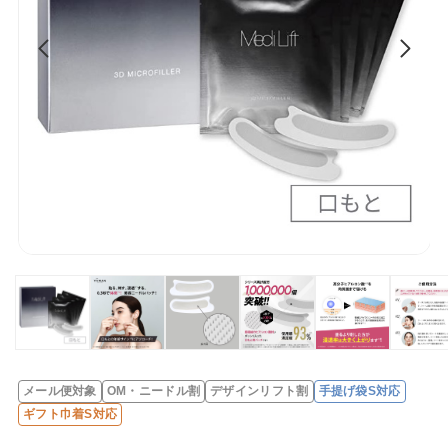
メール便対象
OM・ニードル割
デザインリフト割
手提げ袋S対応
レ
ギフト巾着S対応
ビ