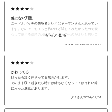
エイジラインへのハリケア成分。
2. 合成ヒト遺伝子組換オリゴペプチド-1
エイジラインに長時間アプローチ。
他にない剤型
ニードルパッチの先駆者といえばヤーマンさんと思ってい
3. ヒアルロン酸クロスポリマー-2-Na
ます。なので、ちょっと怖いけど試してみたかったので安
ヒアルロン酸は通常肌で分解されやすくとどまりにくいが、本
心して使える信頼のおけるメーカーのものがよいと思いこ
もっと見る
製品ではそのデメリットを独自技術で改良し、
ちらを購入しました。クリームをたっぷり塗って寝たいの
まるまるさん
2024/09/01
持続性のある形状で効率よく浸透※2させることが可能です。
ですが、そうすると剥がれやすいので貼りたい部位はクリ
ーム避ける、医療用テープを回りに貼るなどちょっとコツ
７つのフリー成分処方
が必要でした。翌朝見るとなんだかふっくらしたかも？と
防腐剤、鉱物油、石油系界面活性剤、合成香料、合成着色料、
感じました。効果は一時的なのでスキンケアの一環として
シリコン、エタノール不使用
定期的に使用するのがいいですね。赤みが出たりしないか
かわってる
心配なので、予定のある日は前々日くらいにしたいです
貼ったら凄く刺さってる感覚がします。
ね。
*1 角質層まで
そのまま寝て起きたら時には針もなくなっててほうれい線
*2 肌に貼った際のニードルによる体感刺激
に入った感覚があります。
*3 保湿成分
*4 製造上、本数には若干の変動があります
グミさん
2024/09/01
*5 効能評価試験済み