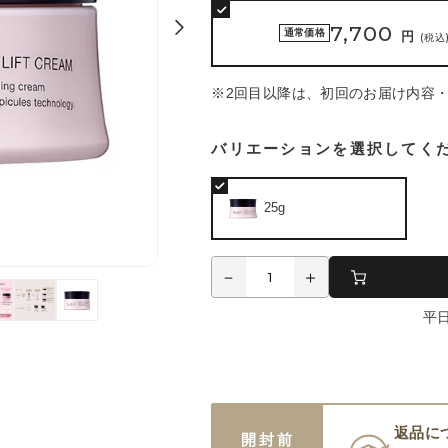
7,700
通常価格
円
(税込
※2回目以降は、初回のお届け内容
バリエーションを選択してく
25g
平
返品に
開封前