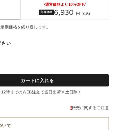
通常価格より
10%OFF
6,930
)
定期価格
円
(税込)
・定期価格を繰り返します。
ださい
定
期
コ
ー
ス
カートに入れる
を
申
日12時までのWEB注文で当日出荷※土日除く
し
込
転売に関するご注意
む
ついて