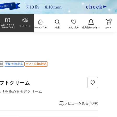
0
ヤーマンTOP
検索
お気に入り
会員登録/ログイン
カート
割
手提げ袋S対応
ギフト巾着S対応
レ
ビ
ュ
ー
フトクリーム
は
ま
ハリを高める美容クリーム
だ
あ
レビューを見る(40件)
り
ま
せ
ん。