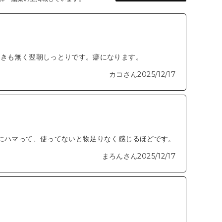
した刺激を感じる場合がございます。
a、加水分解ヒアルロン酸(保湿成分)
つきも無く翌朝しっとりです。癖になります。
テアロイル加水分解コラーゲンAMPD(保湿成分)
カコさん
2025/12/17
する
にハマって、使ってないと物足りなく感じるほどです。
まろんさん
2025/12/17
。