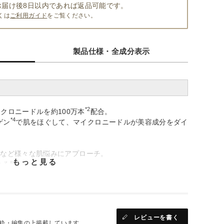
お届け後8日以内であれば返品可能です。
くは
ご利用ガイド
をご覧ください。
製品仕様・全成分表示
*2
クロニードルを約100万本
配合。
*4
ゲン
で肌をほぐして、マイクロニードルが美容成分をダイ
足など様々な肌悩みにアプローチ。
もっと見る
れる肌へ。
じませます。
をお勧めします。
レビューを書く
粋・編集の上掲載しています。