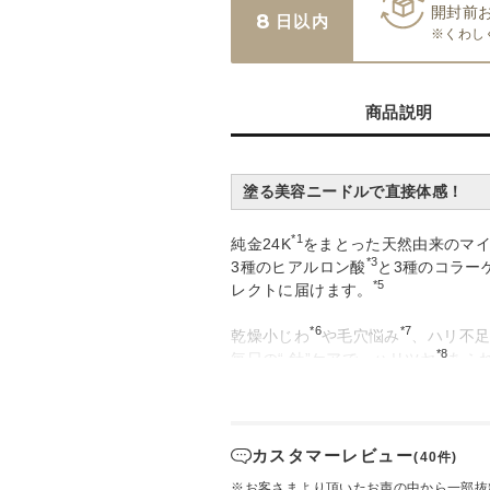
開封前
8
日以内
※くわし
商品説明
塗る美容ニードルで直接体感！
*1
純金24K
をまとった天然由来のマイ
*3
3種のヒアルロン酸
と3種のコラー
*5
レクトに届けます。
*6
*7
乾燥小じわ
や毛穴悩み
、ハリ不
*8
毎日の“ 針”ケアで、ハリツヤ
あふ
【ご使用方法 】
目のキワ、唇を避けてお顔全体にな
悩みが深い部分は重ねづけすること
カスタマーレビュー
(40件)
※お客さまより頂いたお声の中から一部抜