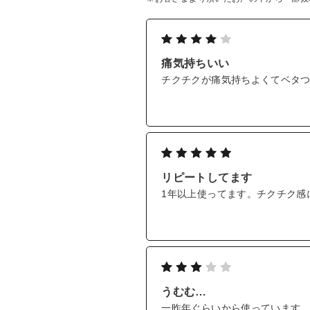
※個人差はありますが、ピリピリと
*1 99.99％以上の24Kの金 整肌成分
痛気持ちいい
*2 製造上、本数には若干の変動があります
*3 ヒアルロン酸Na、アセチルヒアルロン酸N
チクチクが痛気持ちよくてベタ
*4 コラーゲン、加水分解コラーゲン、イソス
*5 角質層まで
*6 効能評価試験済み
*7 キメを整えることにより毛穴を目立たなく
*8 保湿により
リピートしてます
1年以上使ってます。チクチク感
うむむ…
一昨年ぐらいから使っています