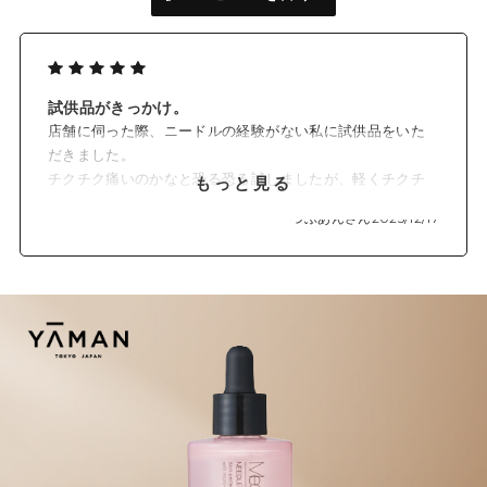
届ける
！
*4
POINT②
役割の異なる6種類の角質ケア成分
を組み合わせた
*2
ヤーマン独自のクリアピールミックスで効果的に角質ケア！
POINT③
試供品がきっかけ。
厳選した2種の毛穴ケア成分
でぽつぽつ毛穴にアプローチ！
*6
店舗に伺った際、ニードルの経験がない私に試供品をいた
だきました。
毎晩1回、洗顔後に塗るだけ簡単ケア！
チクチク痛いのかなと恐る恐る試しましたが、軽くチクチ
もっと見る
クする程度でした。
つぶあんさん
2025/12/17
興味半分で使用しただけで期待はしていなかったのです
*1 当社ニードル化粧品において
が、朝起きてなんかお肌がいい感じで購入しました。
*2 マンデル酸、グリコール酸、グルコノラクトン、乳酸桿菌/セイヨウナシ果汁発酵液、
試供品を一度使って商品購入したのは初めてです。
リンゴ酸、バチルス発酵物(全て角質柔軟成分)
いい出会いをいただいてありがとうございました。
*3 年齢に応じたケアのこと
私は月に一本ペースで使っています。
*4 角質層まで
朝の洗顔の時も軽くチクチクするのが楽しいです。
*5 製造上、本数には若干の変動があります
*6 キメを整えることにより毛穴を目立たなくする