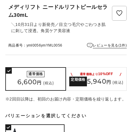
ュ
メディリフト ニードルリフトピールセラ
ー
は
ム30mL
ま
╲10月31日より新発売／目立つ毛穴やごわつき肌
だ
に刺して浸透。角質ケア美容液
あ
り
ま
レビューを見る(1件)
商品番号：yml0056ymYML0056
せ
ん
通常価格
10%OFF
通常価格より
定期価格
5,940
6,600
円
円
(税込)
(税込)
※2回目以降は、初回のお届け内容・定期価格を繰り返します。
バリエーションを選択してください