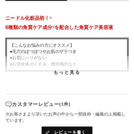
ニードル化粧品初！
*1
6種類の角質ケア成分
を配合した角質ケア美容液
*2
【こんなお悩みの方にオススメ】
●毛穴のぽつぽつやお肌のザラつき
●お肌にハリがない
●お肌全体のくすみ、透明感のなさ
もっと見る
ふと気づく大人のお肌悩みに
角質ケア×エイジングケア
*3
カスタマーレビュー
(1件)
目立つ毛穴やごわつき肌に刺して浸透
*4
使うほどにつるんとした磨き肌へ
※お客さまより頂いたお声の中から一部抜粋・編集の上掲載し
ています。
POINT①
約60万本
のマイクロニードルが美容成分を刺してダイレクトに
*5
レビューを書く