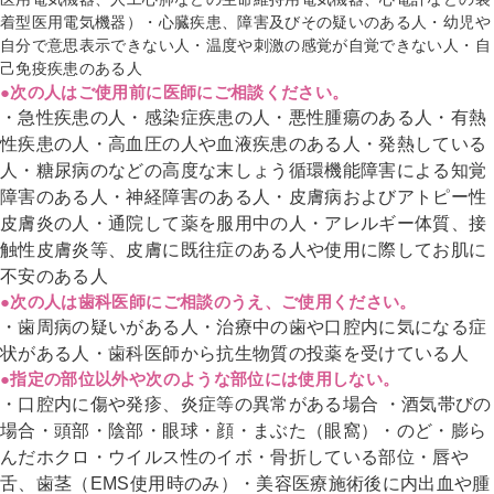
着型医用電気機器）・心臓疾患、障害及びその疑いのある人・幼児や
自分で意思表示できない人・温度や刺激の感覚が自覚できない人・自
己免疫疾患のある人
●次の人はご使用前に医師にご相談ください。
・急性疾患の人・感染症疾患の人・悪性腫瘍のある人・有熱
性疾患の人・高血圧の人や血液疾患のある人・発熱している
人
・糖尿病のなどの高度な末しょう循環機能障害による知覚
障害のある人・神経障害のある人・皮膚病およびアトピー性
皮膚炎の人
・通院して薬を服用中の人・アレルギー体質、接
触性皮膚炎等、皮膚に既往症のある人や使用に際してお肌に
不安のある人
●次の人は歯科医師にご相談のうえ、ご使用ください。
・歯周病の疑いがある人・治療中の歯や口腔内に気になる症
状がある人・歯科医師から抗生物質の投薬を受けている人
●指定の部位以外や次のような部位には使用しない。
・口腔内に傷や発疹、炎症等の異常がある場合 ・酒気帯びの
場合・頭部・陰部・眼球・顔・まぶた（眼窩）・のど・膨ら
んだホクロ・ウイルス性のイボ・骨折している部位・唇や
舌、歯茎（EMS使用時のみ）
・美容医療施術後に内出血や腫