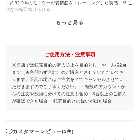
・約92.9％のモニターが表情筋をトレーニングした実感！*3 こ
れなら毎日続けられる。
もっと見る
※1 EMS機器による筋力トレーニングを行うこと。
※2 SONIC（振動レベル）「HI」使用時。
※3 表情筋研究所調べ。【試験条件】試験方法：半顔にオーラ
ルリフトを1.5分間使用、残り半顔は1.5分間の間何も使用しな
ご使用方法・注意事項
いときの左右比較を行い、製品の肌状態への影響と体感を比
較。効果実感において「1点：全く実感がなかった」～「7点：
※当店では転売目的の購入防止を目的とし、お一人様2台
非常に実感があった」までの7段階評価で使用前よりも使用後に
まで（★色問わず合計）のご購入とさせていただいてお
効果を実感した人の割合を算出。被験者：45歳～67歳の女性14
ります。下記の場合はご注文を全てキャンセルさせてい
名。
ただきますのでご了承ください。 ・複数のアカウントか
らの注文や数回に分けての注文も含め、3台以上のご購入
が確認できた場合 ・転売目的との疑いが出た場合
カスタマーレビュー
(3件)