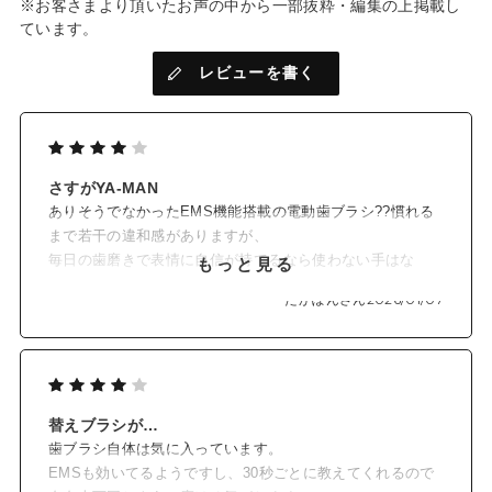
※お客さまより頂いたお声の中から一部抜粋・編集の上掲載し
ています。
レビューを書く
さすがYA-MAN
ありそうでなかったEMS機能搭載の電動歯ブラシ??慣れる
まで若干の違和感がありますが、
毎日の歯磨きで表情に自信が持てるなら使わない手はな
もっと見る
い。YA-MANさんならではの着眼点が見事な製品だと思いま
たかぽんさん
2026/01/07
す。
替えブラシが…
歯ブラシ自体は気に入っています。
EMSも効いてるようですし、30秒ごとに教えてくれるので