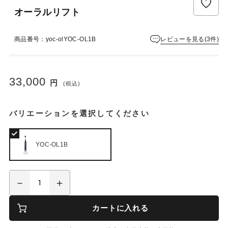
ュ
オーラルリフト
ー
は
ま
レビューを見る(3件)
商品番号：yoc-olYOC-OL1B
だ
あ
り
ま
33,000
円
(税込)
せ
ん
バリエーションを選択してください
YOC-OL1B
カートに入れる