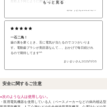
左右上下同じように磨ける気がします。
もっと見る
ブラシの毛が抜けやすいので、改善を期待しています。
みゅうさん
2025/12/17
一石二鳥！
歯の裏を磨くとき、舌に電気が当たるのでコツがいりま
す。電動歯ブラシが美顔器なんて…、おかげで毎日続けれ
るので期待してます^^
まいまいさん
2025/11/05
安全に関するご注意
●次のような人は使用しない。
・医用電気機器を使用している人（ペースメーカーなどの体内植込型
医用電気機器、人工心肺などの生命維持用電気機器、心電計などの装