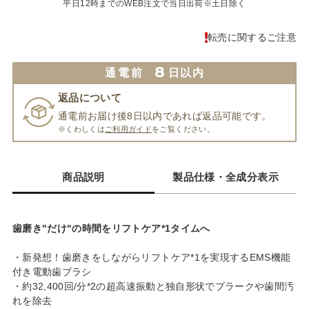
平日12時までのWEB注文で当日出荷※土日除く
転売に関するご注意
8
通電前
日以内
返品について
通電前お届け後8日以内であれば返品可能です。
※くわしくは
ご利用ガイド
をご覧ください。
商品説明
製品仕様・全成分表示
歯磨き"だけ"の時間をリフトケア*1タイムへ
・新発想！歯磨きをしながらリフトケア*1を実現するEMS機能
付き電動歯ブラシ
・約32,400回/分*2の超高速振動と独自形状でプラークや歯間汚
れを除去