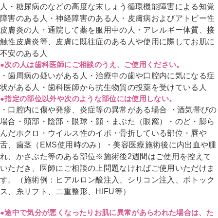
人
・糖尿病のなどの高度な末しょう循環機能障害による知覚
障害のある人・神経障害のある人・皮膚病およびアトピー性
皮膚炎の人
・通院して薬を服用中の人・アレルギー体質、接
触性皮膚炎等、皮膚に既往症のある人や使用に際してお肌に
不安のある人
●次の人は歯科医師にご相談のうえ、ご使用ください。
・歯周病の疑いがある人・治療中の歯や口腔内に気になる症
状がある人・歯科医師から抗生物質の投薬を受けている人
●指定の部位以外や次のような部位には使用しない。
・口腔内に傷や発疹、炎症等の異常がある場合 ・酒気帯びの
場合・頭部・陰部・眼球・顔・まぶた（眼窩）・のど・膨ら
んだホクロ・ウイルス性のイボ・骨折している部位・唇や
舌、歯茎（EMS使用時のみ）
・美容医療施術後に内出血や腫
れ、かさぶた等のある部位
※施術後2週間はご使用を控えて
いただき、医師にご相談の上問題なければご使用いただけま
す。
（施術例：ヒアルロン酸注入、シリコン注入、ボトック
ス、糸リフト、二重整形、HIFU等）
●途中で気分が悪くなったりお肌に異常があらわれた場合は、た