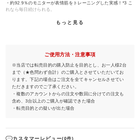
・約92.9％のモニターが表情筋をトレーニングした実感！*3 こ
れなら毎日続けられる。
もっと見る
*1 EMS機器による筋力トレーニングを行うこと。
*2 SONIC（振動レベル）「HI」使用時。
*3 表情筋研究所調べ。【試験条件】試験方法：半顔にオーラル
リフトを1.5分間使用、残り半顔は1.5分間の間何も使用しない
ご使用方法・注意事項
ときの左右比較を行い、製品の肌状態への影響と体感を比較。
効果実感において「1点：全く実感がなかった」～「7点：非常
※当店では転売目的の購入防止を目的とし、お一人様2台
に実感があった」までの7段階評価で使用前よりも使用後に効果
まで（★色問わず合計）のご購入とさせていただいてお
を実感した人の割合を算出。被験者：45歳～67歳の女性14名。
ります。下記の場合はご注文を全てキャンセルさせてい
ただきますのでご了承ください。
・複数のアカウントからの注文や数回に分けての注文も
含め、3台以上のご購入が確認できた場合
・転売目的との疑いが出た場合
カスタマーレビュー
(0件)