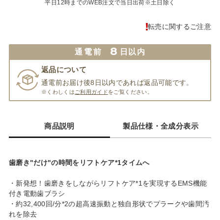
平日12時までのWEB注文で当日出荷※土日除く
転売に関するご注意
8
通電前
日以内
返品について
通電前お届け後8日以内であれば返品可能です。
※くわしくは
ご利用ガイド
をご覧ください。
商品説明
製品仕様・全成分表示
歯磨き"だけ"の時間をリフトケア*1タイムへ
・新発想！歯磨きをしながらリフトケア*1を実現するEMS機能
付き電動歯ブラシ
・約32,400回/分*2の超高速振動と独自形状でプラークや歯間汚
れを除去