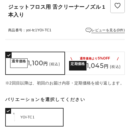
ジェットフロス用 舌クリーナーノズル 1
本入り
レビューを見る(0件)
商品番号：yoi-tc1YOI-TC1
5%OFF
通常価格より
通常価格
1,100
円
(税込)
定期価格
1,045
円
(税込)
※2回目以降は、初回のお届け内容・定期価格を繰り返します。
バリエーションを選択してください
YOI-TC1