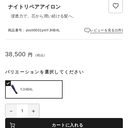
ュ
ナイトリペアアイロン
ー
は
浸透力で、芯から潤い続ける髪へ。
ま
だ
レビューを見る(1件)
商品番号：yosh0001ymYJHB4L
あ
り
ま
せ
38,500
円
ん
(税込)
バリエーションを選択してください
YJHB4L
カートに入れる