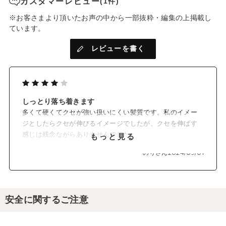
カスタマーレビュー
(1件)
※お客さまより頂いたお声の中から一部抜粋・編集の上掲載し
ています。
レビューを書く
しっとり落ち着きます
多くて硬くてクセが強い扱いにくい髪質です。私のイメー
ジとしたらクセが伸びるイメージでしたが、クセを伸ばす
感じは残念ながらありませんでした。
もっと見る
ただ膨らみが治まる感じで美容室に行った時には毛量が減
のりさん
2024/09/01
ったように感じると言われました。ツヤ感、しっとり感も
増したように感じます。
安全に関するご注意