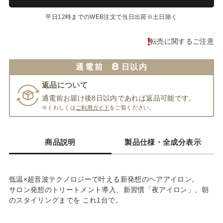
平日12時までのWEB注文で当日出荷※土日除く
転売に関するご注意
8
通電前
日以内
返品について
通電前お届け後8日以内であれば返品可能です。
※くわしくは
ご利用ガイド
をご覧ください。
商品説明
製品仕様・全成分表示
低温×超音波テクノロジーで叶える新発想のヘアアイロン。
サロン発想のトリートメント導入、新習慣「夜アイロン」、朝
のスタイリングまでを これ1台で。