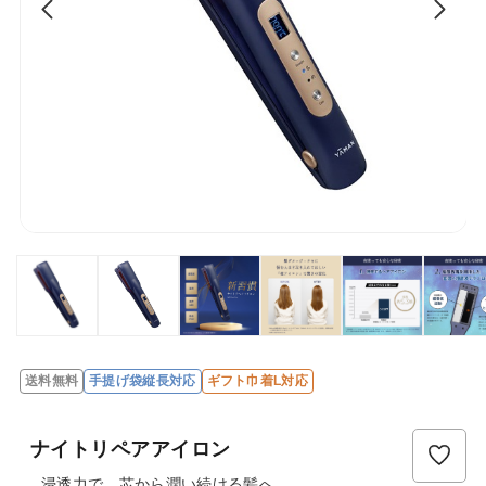
送料無料
手提げ袋縦長対応
ギフト巾着L対応
レ
ビ
ナイトリペアアイロン
ュ
ー
浸透力で、芯から潤い続ける髪へ。