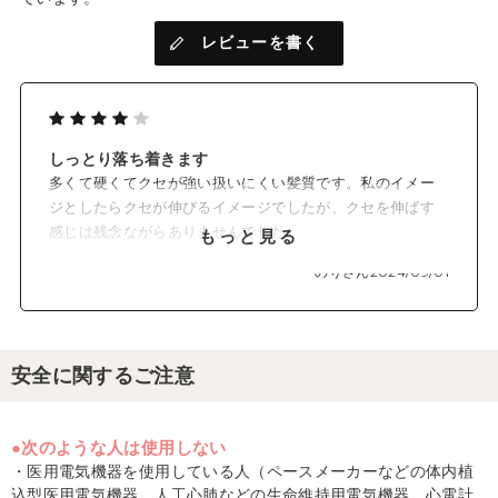
レビューを書く
しっとり落ち着きます
多くて硬くてクセが強い扱いにくい髪質です。私のイメー
ジとしたらクセが伸びるイメージでしたが、クセを伸ばす
感じは残念ながらありませんでした。
もっと見る
ただ膨らみが治まる感じで美容室に行った時には毛量が減
のりさん
2024/09/01
ったように感じると言われました。ツヤ感、しっとり感も
増したように感じます。
安全に関するご注意
●次のような人は使用しない
・医用電気機器を使用している人（ペースメーカーなどの体内植
込型医用電気機器、人工心肺などの生命維持用電気機器、心電計