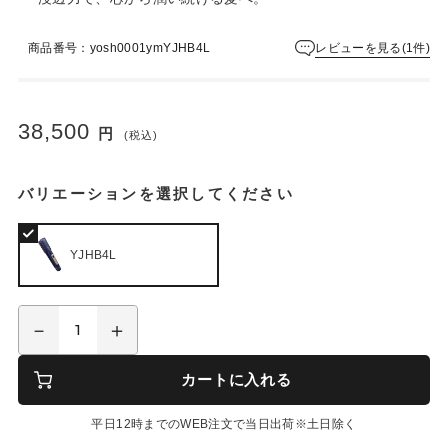
は
ま
だ
レビューを見る(1件)
商品番号：yosh0001ymYJHB4L
あ
り
ま
38,500
せ
円
(税込)
ん
バリエーションを選択してください
YJHB4L
カートに入れる
平日12時までのWEB注文で当日出荷※土日除く