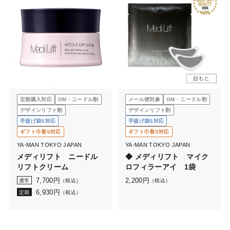
定期購入対応
OM・ニードル割
メール便対象
OM・ニードル割
デザインリフト割
デザインリフト割
手提げ袋S対応
手提げ袋S対応
ギフト巾着S対応
ギフト巾着S対応
YA-MAN TOKYO JAPAN
YA-MAN TOKYO JAPAN
メディリフト ニードル
◆ メディリフト マイク
リフトクリーム
ロフィラーアイ 1袋
7,700
円
2,200
円
通常
（税込）
（税込）
6,930
円
定期
（税込）