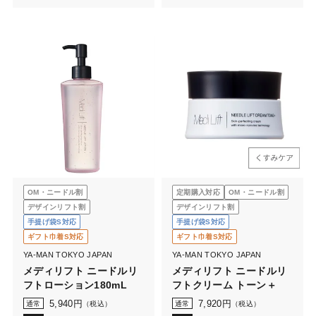
OM・ニードル割
定期購入対応
OM・ニードル割
デザインリフト割
デザインリフト割
手提げ袋S対応
手提げ袋S対応
ギフト巾着S対応
ギフト巾着S対応
YA-MAN TOKYO JAPAN
YA-MAN TOKYO JAPAN
メディリフト ニードルリ
メディリフト ニードルリ
フトローション180mL
フトクリーム トーン＋
5,940
円
7,920
円
通常
（税込）
通常
（税込）