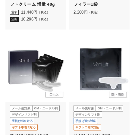
フトクリーム 増量 40g
フィラー1袋
11,440
円
2,200
円
通常
（税込）
（税込）
10,296
円
定期
（税込）
メール便対象
OM・ニードル割
メール便対象
OM・ニードル割
デザインリフト割
デザインリフト割
手提げ袋S対応
手提げ袋S対応
ギフト巾着S対応
ギフト巾着S対応