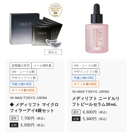
定期購入対応
メール便対象
OM・ニードル割
OM・ニードル割
デザインリフト割
デザインリフト割
手提げ袋S対応
手提げ袋S対応
ギフト巾着S対応
ギフト巾着S対応
YA-MAN TOKYO JAPAN
YA-MAN TOKYO JAPAN
メディリフト ニードルリ
フトピールセラム30mL
◆ メディリフト マイクロ
フィラーアイ4袋セット
6,600
円
通常
（税込）
7,700
円
通常
（税込）
5,940
円
定期
（税込）
6,930
円
定期
（税込）