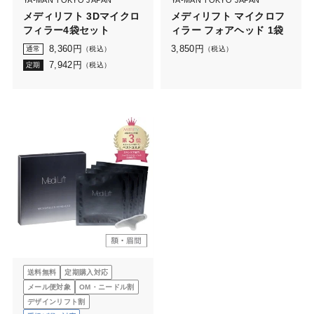
YA-MAN TOKYO JAPAN
YA-MAN TOKYO JAPAN
メディリフト 3Dマイクロ
メディリフト マイクロフ
フィラー4袋セット
ィラー フォアヘッド 1袋
8,360
円
3,850
円
通常
（税込）
（税込）
7,942
円
定期
（税込）
送料無料
定期購入対応
メール便対象
OM・ニードル割
デザインリフト割