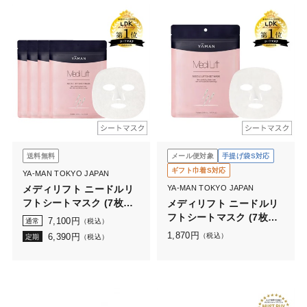
送料無料
メール便対象
手提げ袋S対応
ギフト巾着S対応
YA-MAN TOKYO JAPAN
メディリフト ニードルリ
YA-MAN TOKYO JAPAN
フトシートマスク (7枚入
メディリフト ニードルリ
り) × 4袋
フトシートマスク (7枚入
7,100
円
通常
（税込）
り)
1,870
円
6,390
円
（税込）
定期
（税込）