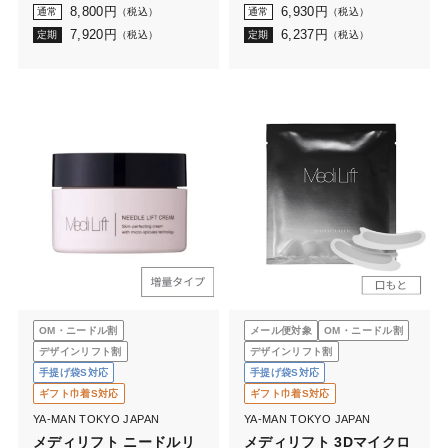
イスト
8,800
円
6,930
円
通常
（税込）
通常
（税込）
7,920
円
6,237
円
定期
（税込）
定期
（税込）
OM・ニードル割
メール便対象
OM・ニードル割
デザインリフト割
デザインリフト割
手提げ袋S対応
手提げ袋S対応
ギフト巾着S対応
ギフト巾着S対応
YA-MAN TOKYO JAPAN
YA-MAN TOKYO JAPAN
メディリフト ニードルリ
メディリフト 3Dマイクロ