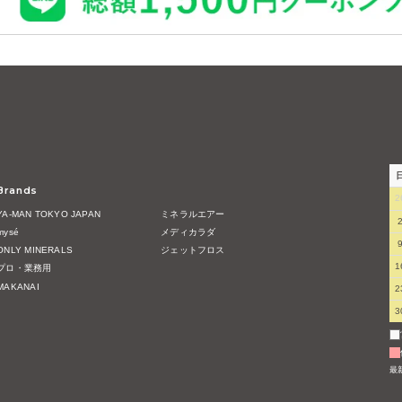
Brands
2
YA-MAN TOKYO JAPAN
ミネラルエアー
mysé
メディカラダ
ONLY MINERALS
ジェットフロス
1
プロ・業務用
MAKANAI
2
3
最