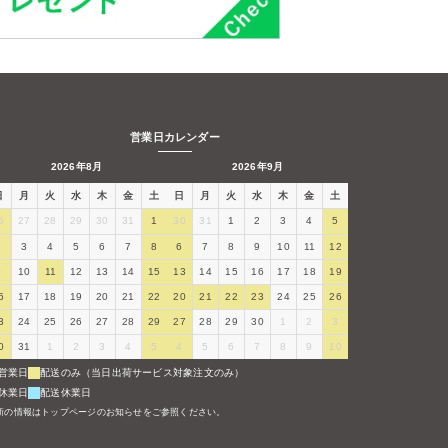
営業日カレンダー
2026年8月
2026年9月
日
月
火
水
木
金
土
日
月
火
水
木
金
土
6
27
28
29
30
31
1
30
31
1
2
3
4
5
2
3
4
5
6
7
8
6
7
8
9
10
11
12
9
10
11
12
13
14
15
13
14
15
16
17
18
19
6
17
18
19
20
21
22
20
21
22
23
24
25
26
3
24
25
26
27
28
29
27
28
29
30
1
2
3
0
31
1
2
3
4
5
4
5
6
7
8
9
10
営業日
配送のみ（当日出荷サービス対象注文のみ）
休業日
配送休業日
新の情報はトップページのお知らせをご参照ください。