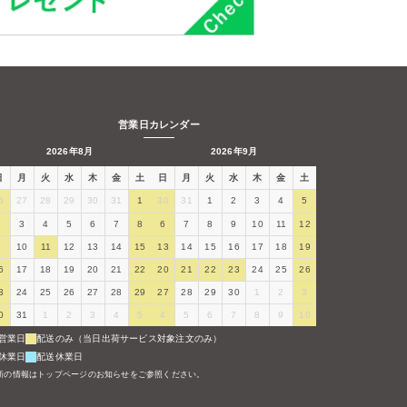
営業日カレンダー
2026年8月
2026年9月
日
月
火
水
木
金
土
日
月
火
水
木
金
土
6
27
28
29
30
31
1
30
31
1
2
3
4
5
2
3
4
5
6
7
8
6
7
8
9
10
11
12
9
10
11
12
13
14
15
13
14
15
16
17
18
19
6
17
18
19
20
21
22
20
21
22
23
24
25
26
3
24
25
26
27
28
29
27
28
29
30
1
2
3
0
31
1
2
3
4
5
4
5
6
7
8
9
10
営業日
配送のみ（当日出荷サービス対象注文のみ）
休業日
配送休業日
新の情報はトップページのお知らせをご参照ください。