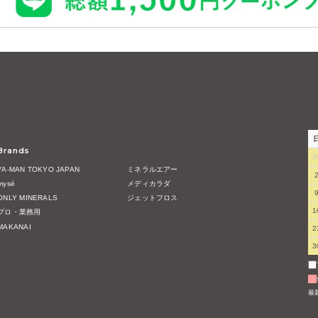
Brands
2
YA-MAN TOKYO JAPAN
ミネラルエアー
mysé
メディカラダ
ONLY MINERALS
ジェットフロス
1
プロ・業務用
MAKANAI
2
3
最