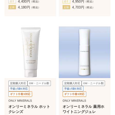
4,400
円
4,950
円
通常
（税込）
通常
（税込）
4,180
円
4,703
円
定期
（税込）
定期
（税込）
定期購入対応
OM・ニードル割
定期購入対応
OM・ニードル割
手提げ袋S対応
手提げ袋S対応
ギフト巾着S対応
ギフト巾着S対応
ONLY MINERALS
ONLY MINERALS
オンリーミネラル ホット
オンリーミネラル 薬用ホ
クレンズ
ワイトニングジュレ