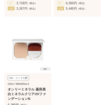
3,718
円
6,050
円
通常
（税込）
通常
（税込）
3,267
円
5,445
円
定期
（税込）
定期
（税込）
OM・ニードル割
ONLY MINERALS
オンリーミネラル 薬用美
白ミネラルクリアUVファ
ンデーションN
5,280
円
（税込）