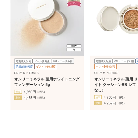
定期購入対応
メール便対象
OM・ニードル割
定期購入対応
OM・ニードル割
手提げ袋S対応
ギフト巾着S対応
ギフト巾着S対応
ONLY MINERALS
ONLY MINERALS
オンリーミネラル 薬用ホワイトニング
オンリーミネラル 薬用 
ファンデーション 5g
イト クッションBB レフ
なし）
4,950
円
通常
（税込）
4,730
円
通常
（税込）
4,455
円
定期
（税込）
4,257
円
定期
（税込）