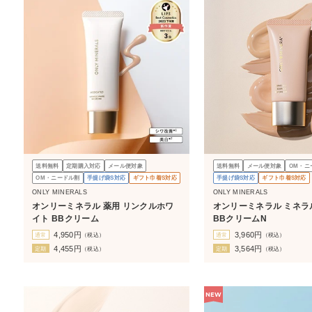
送料無料
定期購入対応
メール便対象
送料無料
メール便対象
OM・ニ
OM・ニードル割
手提げ袋S対応
ギフト巾着S対応
手提げ袋S対応
ギフト巾着S対応
ONLY MINERALS
ONLY MINERALS
オンリーミネラル 薬用 リンクルホワ
オンリーミネラル ミネラ
イト BBクリーム
BBクリームN
4,950
円
3,960
円
通常
（税込）
通常
（税込）
4,455
円
3,564
円
定期
（税込）
定期
（税込）
NEW