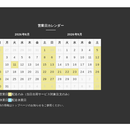
営業日カレンダー
2026年8月
2026年9月
日
月
火
水
木
金
土
日
月
火
水
木
金
土
6
27
28
29
30
31
1
30
31
1
2
3
4
5
2
3
4
5
6
7
8
6
7
8
9
10
11
12
9
10
11
12
13
14
15
13
14
15
16
17
18
19
6
17
18
19
20
21
22
20
21
22
23
24
25
26
3
24
25
26
27
28
29
27
28
29
30
1
2
3
0
31
1
2
3
4
5
4
5
6
7
8
9
10
営業日
配送のみ（当日出荷サービス対象注文のみ）
休業日
配送休業日
新の情報はトップページのお知らせをご参照ください。