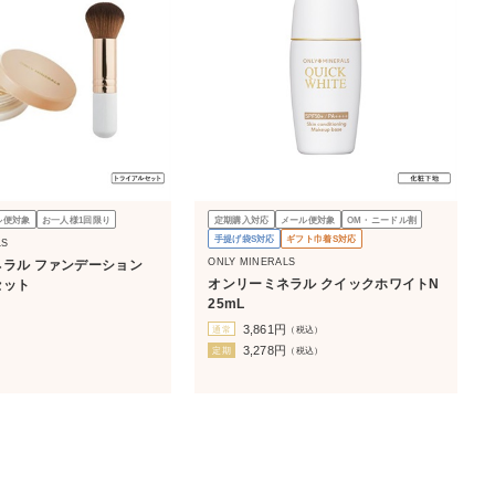
ル便対象
お一人様1回限り
定期購入対応
メール便対象
OM・ニードル割
手提げ袋S対応
ギフト巾着S対応
LS
ONLY MINERALS
ラル ファンデーション
オンリーミネラル クイックホワイトN
セット
25mL
）
3,861
円
通常
（税込）
3,278
円
定期
（税込）