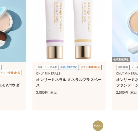
公式通販限定
OM・ニードル割
手提げ袋S対応
ギフト巾着S対応
送料無料
メー
ギフト巾着S対応
ONLY MINERALS
ONLY MINERA
オンリーミネラル ミネラルプラスベー
オンリーミネ
ルUVパウダ
ス
ファンデーシ
3,080
円
2,500
円
（税込）
（税込
オススメ