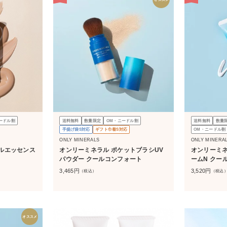
ードル割
送料無料
数量限定
OM・ニードル割
送料無料
数量
手提げ袋S対応
ギフト巾着S対応
OM・ニードル割
ONLY MINERALS
ONLY MINERA
ルエッセンス
オンリーミネラル ポケットブラシUV
オンリーミネ
パウダー クールコンフォート
ームN クー
3,465
円
3,520
円
（税込）
（税込
オススメ