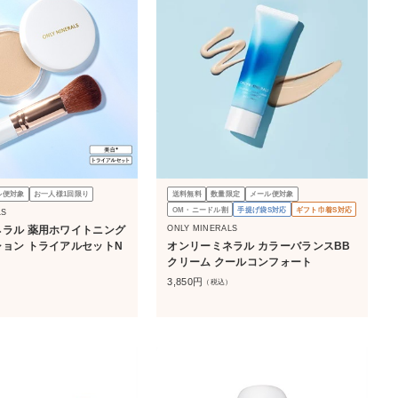
ル便対象
お一人様1回限り
送料無料
数量限定
メール便対象
OM・ニードル割
手提げ袋S対応
ギフト巾着S対応
LS
ONLY MINERALS
ラル 薬用ホワイトニング
オンリーミネラル カラーバランスBB
ョン トライアルセットN
クリーム クールコンフォート
）
3,850
円
（税込）