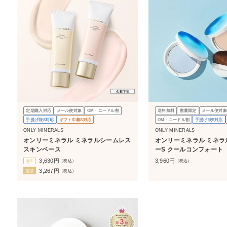
定期購入対応
メール便対象
OM・ニードル割
送料無料
数量限定
メール便対象
手提げ袋S対応
ギフト巾着S対応
OM・ニードル割
手提げ袋S対応
ONLY MINERALS
ONLY MINERALS
オンリーミネラル ミネラルシームレス
オンリーミネラル ミネラ
スキンベース
ーS クールコンフォート
3,630
円
3,960
円
通常
（税込）
（税込）
3,267
円
定期
（税込）