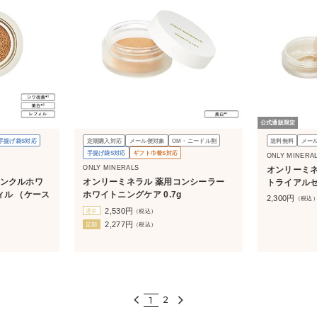
公式通販限定
手提げ袋S対応
定期購入対応
メール便対象
OM・ニードル割
送料無料
メー
手提げ袋S対応
ギフト巾着S対応
ONLY MINERA
ONLY MINERALS
オンリーミネ
リンクルホワ
オンリーミネラル 薬用コンシーラー
トライアル
ィル （ケース
ホワイトニングケア 0.7g
2,300
円
（税込
2,530
円
通常
（税込）
2,277
円
定期
（税込）
2
1