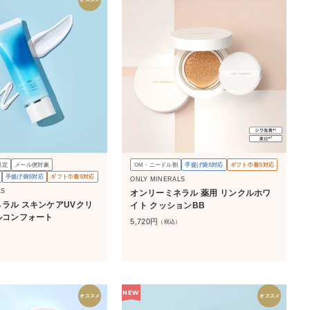
限定
メール便対象
OM・ニードル割
手提げ袋S対応
ギフト巾着S対応
手提げ袋S対応
ギフト巾着S対応
ONLY MINERALS
LS
オンリーミネラル 薬用 リンクルホワ
ラル スキンケアUVクリ
イト クッションBB
ルコンフォート
5,720
円
（税込）
）
NEW
オススメ
オススメ