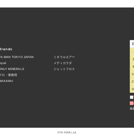
Brands
2
YA-MAN TOKYO JAPAN
ミネラルエアー
mysé
メディカラダ
ONLY MINERALS
ジェットフロス
1
プロ・業務用
MAKANAI
2
3
最
©︎YA-MAN Ltd.