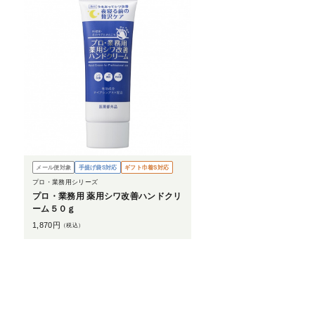
メール便対象
手提げ袋S対応
ギフト巾着S対応
プロ・業務用シリーズ
プロ・業務用 薬用シワ改善ハンドクリ
ーム５０ｇ
1,870
円
（税込）