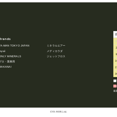
Brands
2
YA-MAN TOKYO JAPAN
ミネラルエアー
mysé
メディカラダ
ONLY MINERALS
ジェットフロス
1
プロ・業務用
MAKANAI
2
3
最
©︎YA-MAN Ltd.