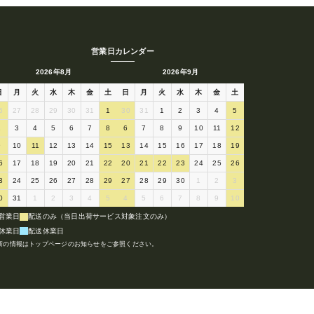
営業日カレンダー
2026年8月
2026年9月
日
月
火
水
木
金
土
日
月
火
水
木
金
土
6
27
28
29
30
31
1
30
31
1
2
3
4
5
2
3
4
5
6
7
8
6
7
8
9
10
11
12
9
10
11
12
13
14
15
13
14
15
16
17
18
19
6
17
18
19
20
21
22
20
21
22
23
24
25
26
3
24
25
26
27
28
29
27
28
29
30
1
2
3
0
31
1
2
3
4
5
4
5
6
7
8
9
10
営業日
配送のみ（当日出荷サービス対象注文のみ）
休業日
配送休業日
新の情報はトップページのお知らせをご参照ください。