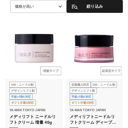
絞り込み
価格が高い
OM・ニードル割
定期購入対応
OM・ニードル割
デザインリフト割
デザインリフト割
手提げ袋S対応
手提げ袋S対応
ギフト巾着S対応
ギフト巾着S対応
YA-MAN TOKYO JAPAN
YA-MAN TOKYO JAPAN
メディリフト ニードルリ
メディリフトニードルリ
フトクリーム 増量 40g
フトクリーム ディープモ
イスト