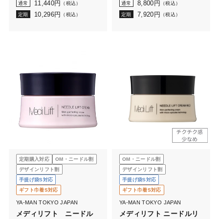
11,440
円
8,800
円
通常
（税込）
通常
（税込）
10,296
円
7,920
円
定期
（税込）
定期
（税込）
定期購入対応
OM・ニードル割
OM・ニードル割
デザインリフト割
デザインリフト割
手提げ袋S対応
手提げ袋S対応
ギフト巾着S対応
ギフト巾着S対応
YA-MAN TOKYO JAPAN
YA-MAN TOKYO JAPAN
メディリフト ニードル
メディリフト ニードルリ