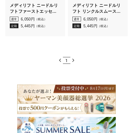
メディリフト ニードルリ
メディリフト ニードルリ
フトファーストエッセン
フト リンクルスムースベ
ス
ース
6,050
円
6,050
円
通常
（税込）
通常
（税込）
5,445
円
5,445
円
定期
（税込）
定期
（税込）
1