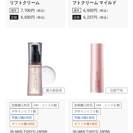
リフトクリーム
フトクリーム マイルド
7,700
円
6,930
円
通常
（税込）
通常
（税込）
6,930
円
6,237
円
定期
（税込）
定期
（税込）
定期購入対応
OM・ニードル割
定期購入対応
OM・ニードル割
デザインリフト割
デザインリフト割
手提げ袋S対応
手提げ袋S対応
ギフト巾着S対応
ギフト巾着S対応
YA-MAN TOKYO JAPAN
YA-MAN TOKYO JAPAN