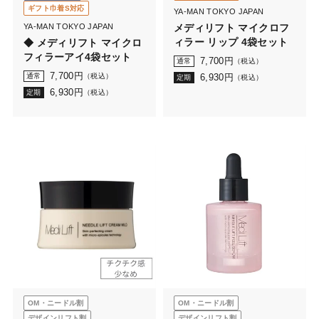
ギフト巾着S対応
YA-MAN TOKYO JAPAN
YA-MAN TOKYO JAPAN
メディリフト マイクロフ
ィラー リップ 4袋セット
◆ メディリフト マイクロ
フィラーアイ4袋セット
7,700
円
通常
（税込）
7,700
円
通常
（税込）
6,930
円
定期
（税込）
6,930
円
定期
（税込）
OM・ニードル割
OM・ニードル割
デザインリフト割
デザインリフト割