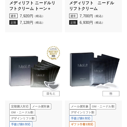
メディリフト ニードルリ
メディリフト ニードル
フトクリーム トーン＋
リフトクリーム
7,920
円
7,700
円
通常
（税込）
通常
（税込）
7,128
円
6,930
円
定期
（税込）
定期
（税込）
定期購入対応
メール便対象
メール便対象
OM・ニードル割
OM・ニードル割
デザインリフト割
デザインリフト割
手提げ袋S対応
手提げ袋S対応
ギフト巾着S対応