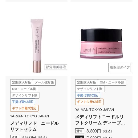
定期購入対応
メール便対象
定期購入対応
OM・ニードル割
OM・ニードル割
デザインリフト割
デザインリフト割
手提げ袋S対応
手提げ袋S対応
ギフト巾着S対応
ギフト巾着S対応
YA-MAN TOKYO JAPAN
YA-MAN TOKYO JAPAN
メディリフトニードルリ
フトクリーム ディープモ
メディリフト ニードル
イスト
リフトセラム
8,800
円
通常
（税込）
8,800
円
通常
（税込）