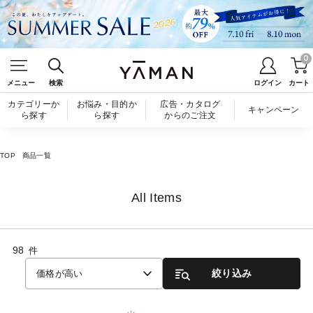
0
メニュー
検索
ログイン
カート
カテゴリーか
お悩み・目的か
広告・カタログ
キャンペーン
ら探す
ら探す
からのご注文
TOP
商品一覧
All Items
98
件
絞り込み
価格が高い