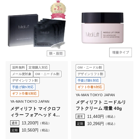
送料無料
定期購入対応
OM・ニードル割
メール便対象
OM・ニードル割
デザインリフト割
デザインリフト割
手提げ袋S対応
手提げ袋S対応
ギフト巾着S対応
ギフト巾着S対応
YA-MAN TOKYO JAPAN
YA-MAN TOKYO JAPAN
メディリフト ニードルリ
フトクリーム 増量 40g
メディリフト マイクロフ
ィラー フォアヘッド 4袋
11,440
円
通常
（税込）
セット
13,200
円
通常
（税込）
10,296
円
定期
（税込）
10,560
円
定期
（税込）