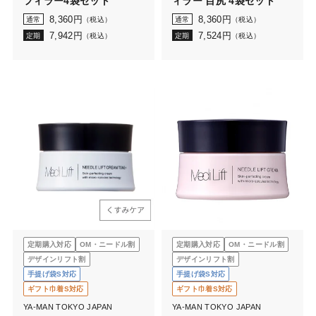
フィラー4袋セット
ィラー 目尻 4袋セット
8,360
円
8,360
円
通常
（税込）
通常
（税込）
7,942
円
7,524
円
定期
（税込）
定期
（税込）
定期購入対応
OM・ニードル割
定期購入対応
OM・ニードル割
デザインリフト割
デザインリフト割
手提げ袋S対応
手提げ袋S対応
ギフト巾着S対応
ギフト巾着S対応
YA-MAN TOKYO JAPAN
YA-MAN TOKYO JAPAN