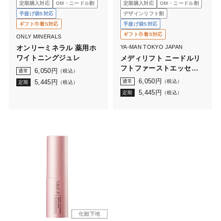
定期購入対応
OM・ニードル割
定期購入対応
OM・ニードル割
手提げ袋S対応
デザインリフト割
ギフト巾着S対応
手提げ袋S対応
ギフト巾着S対応
ONLY MINERALS
オンリーミネラル 薬用ホ
YA-MAN TOKYO JAPAN
ワイトニングジュレ
メディリフト ニードルリ
フトファーストエッセン
6,050
円
通常
（税込）
ス
6,050
円
5,445
円
通常
（税込）
定期
（税込）
5,445
円
定期
（税込）