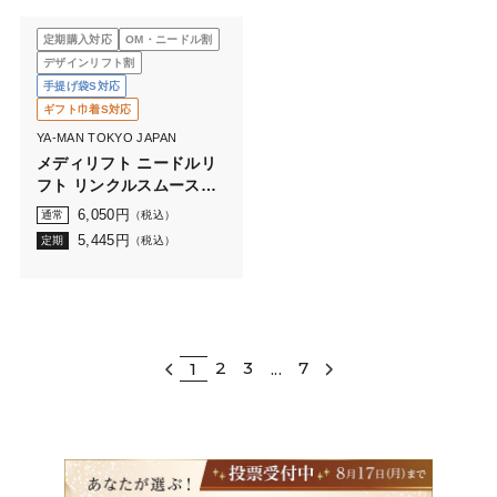
定期購入対応
OM・ニードル割
デザインリフト割
手提げ袋S対応
ギフト巾着S対応
YA-MAN TOKYO JAPAN
メディリフト ニードルリ
フト リンクルスムースベ
ース
6,050
円
通常
（税込）
5,445
円
定期
（税込）
2
3
7
1
...