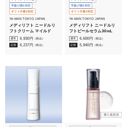
手提げ袋S対応
手提げ袋S対応
ギフト巾着S対応
ギフト巾着S対応
YA-MAN TOKYO JAPAN
YA-MAN TOKYO JAPAN
メディリフト ニードルリ
メディリフト ニードルリ
フトクリーム マイルド
フトピールセラム30mL
6,930
円
6,600
円
通常
（税込）
通常
（税込）
6,237
円
5,940
円
定期
（税込）
定期
（税込）