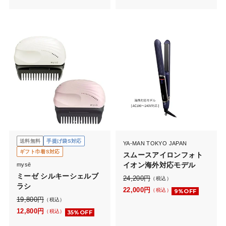
送料無料
手提げ袋S対応
YA-MAN TOKYO JAPAN
ギフト巾着S対応
スムースアイロンフォト
イオン海外対応モデル
mysē
ミーゼ シルキーシェルブ
24,200
円
（税込）
ラシ
22,000
円
（税込）
9%OFF
19,800
円
（税込）
12,800
円
（税込）
35%OFF