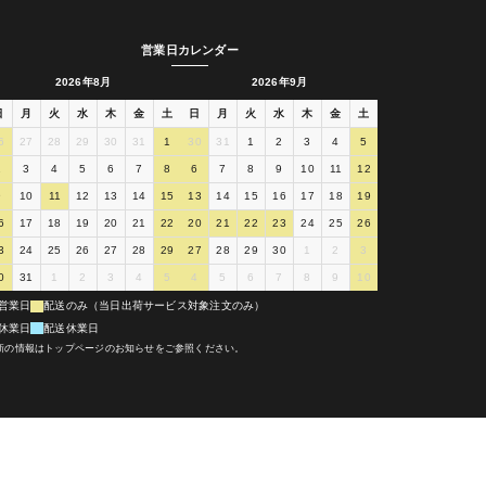
営業日カレンダー
2026年8月
2026年9月
日
月
火
水
木
金
土
日
月
火
水
木
金
土
6
27
28
29
30
31
1
30
31
1
2
3
4
5
2
3
4
5
6
7
8
6
7
8
9
10
11
12
9
10
11
12
13
14
15
13
14
15
16
17
18
19
6
17
18
19
20
21
22
20
21
22
23
24
25
26
3
24
25
26
27
28
29
27
28
29
30
1
2
3
0
31
1
2
3
4
5
4
5
6
7
8
9
10
営業日
配送のみ（当日出荷サービス対象注文のみ）
休業日
配送休業日
新の情報はトップページのお知らせをご参照ください。