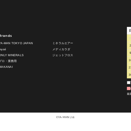
Brands
2
YA-MAN TOKYO JAPAN
ミネラルエアー
mysé
メディカラダ
ONLY MINERALS
ジェットフロス
1
プロ・業務用
MAKANAI
2
3
最
©︎YA-MAN Ltd.