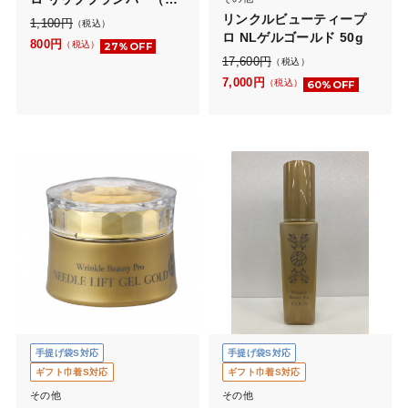
ップ美容液）
リンクルビューティープ
1,100
円
（税込）
ロ NLゲルゴールド 50g
800
円
（税込）
27%OFF
17,600
円
（税込）
7,000
円
（税込）
60%OFF
手提げ袋S対応
手提げ袋S対応
ギフト巾着S対応
ギフト巾着S対応
その他
その他