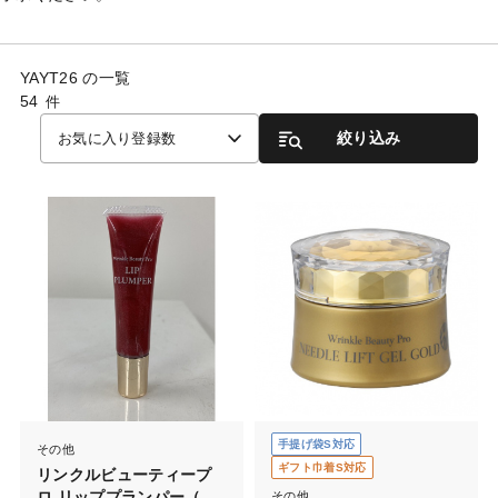
YAYT26 の一覧
54
件
絞り込み
お気に入り登録数
手提げ袋S対応
その他
ギフト巾着S対応
リンクルビューティープ
ロ リッププランパー（リ
その他