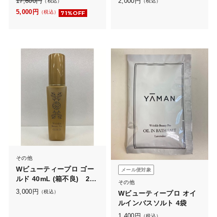
17,600
円
2,000
円
（税込）
（税込）
5,000
円
（税込）
71%OFF
その他
Wビューティープロ ゴー
メール便対象
ルド 40mL (箱不良) 2本
その他
セット
3,000
円
（税込）
Wビューティープロ オイ
ルインバスソルト 4袋
1,400
円
（税込）