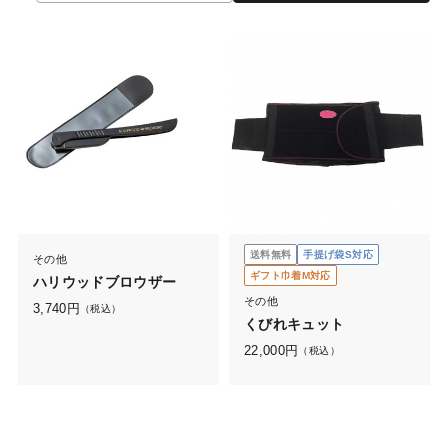
送料無料
手提げ袋S対応
その他
ギフト巾着M対応
ハリウッドブロウザー
その他
3,740
円
（税込）
くびれキュット
22,000
円
（税込）