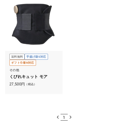
送料無料
手提げ袋S対応
ギフト巾着M対応
その他
くびれキュット モア
27,500
円
（税込）
1