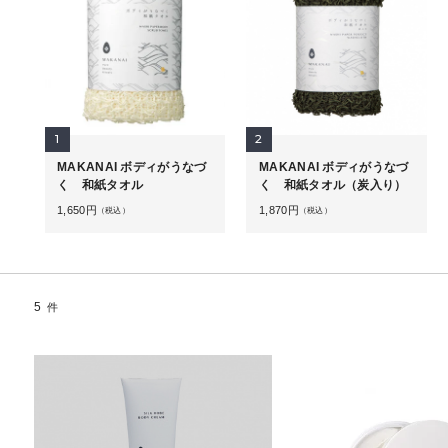
1
2
MAKANAI ボディがうなづ
MAKANAI ボディがうなづ
く 和紙タオル
く 和紙タオル（炭入り）
1,650
円
1,870
円
（税込）
（税込）
5
件