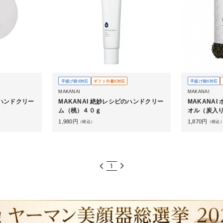
手提げ袋S対応
ギフト巾着S対応
手提げ袋S対応
MAKANAI
MAKANAI
のハンドクリー
MAKANAI 絶妙レシピのハンドクリー
MAKANA
ム（桃）４０ｇ
オル（炭入
1,980
円
1,870
円
（税込）
（税込
1