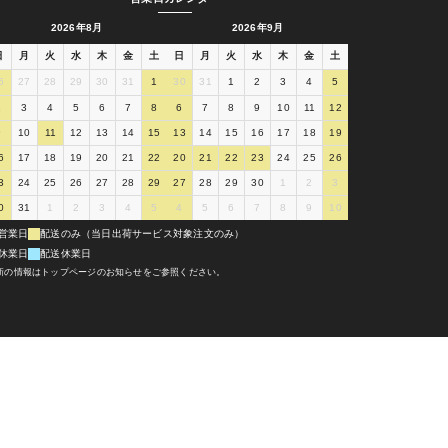
2026年8月
2026年9月
日
月
火
水
木
金
土
日
月
火
水
木
金
土
6
27
28
29
30
31
1
30
31
1
2
3
4
5
2
3
4
5
6
7
8
6
7
8
9
10
11
12
9
10
11
12
13
14
15
13
14
15
16
17
18
19
6
17
18
19
20
21
22
20
21
22
23
24
25
26
3
24
25
26
27
28
29
27
28
29
30
1
2
3
0
31
1
2
3
4
5
4
5
6
7
8
9
10
営業日
配送のみ（当日出荷サービス対象注文のみ）
休業日
配送休業日
新の情報はトップページのお知らせをご参照ください。