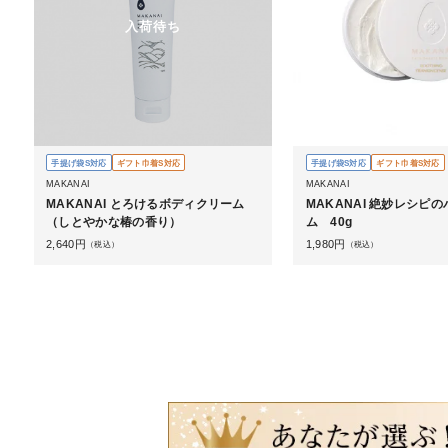
入荷待ち
手提げ袋S対応
ギフト巾着S対応
手提げ袋S対応
ギフト巾着S対応
MAKANAI
MAKANAI
MAKANAI とろけるボディクリーム
MAKANAI 絶妙レシピ
（しとやかな椿の香り）
ム 40g
2,640
円
1,980
円
（税込）
（税込）