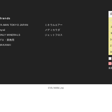
Brands
2
YA-MAN TOKYO JAPAN
ミネラルエアー
mysé
メディカラダ
ONLY MINERALS
ジェットフロス
1
プロ・業務用
MAKANAI
2
3
最
©︎YA-MAN Ltd.