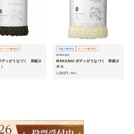
ギフト巾着S対応
手提げ袋S対応
ギフト巾着S対応
MAKANAI
I ボディがうなづく 和紙タ
MAKANAI ボディがうなづく 和紙タ
り）
オル
1,650
円
）
（税込）