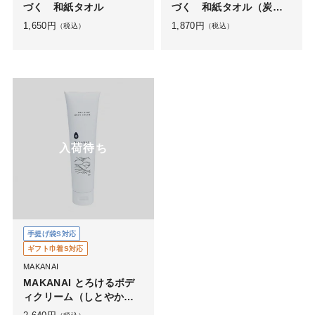
づく 和紙タオル
づく 和紙タオル（炭入
り）
1,650
円
1,870
円
（税込）
（税込）
入荷待ち
手提げ袋S対応
ギフト巾着S対応
MAKANAI
MAKANAI とろけるボデ
ィクリーム（しとやかな
椿の香り）