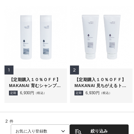
1
2
【定期購入１０％ＯＦＦ】
【定期購入１０％ＯＦＦ】
MAKANAI 育むシャンプー
MAKANAI 見ちがえるトリ
（しとやかな椿の香り）2
ートメント（しとやかな椿
6,930
円
6,930
円
定期
（税込）
定期
（税込）
本セット
の香り）2本セット
2
件
絞り込み
お気に入り登録数