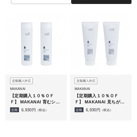
定期購入対応
定期購入対応
MAKANAI
MAKANAI
【定期購入１０％ＯＦ
【定期購入１０％ＯＦ
Ｆ】 MAKANAI 育むシャ
Ｆ】 MAKANAI 見ちがえ
ンプー（しとやかな椿の
るトリートメント（しと
6,930
円
6,930
円
定期
（税込）
定期
（税込）
香り）2本セット
やかな椿の香り）2本セッ
ト