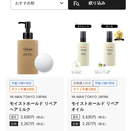
絞り込み
おすすめ順
手提げ袋S対応
定期購入対応
手提げ袋S対応
ギフト巾着S対応
ギフト巾着S対応
YA-MAN TOKYO JAPAN
YA-MAN TOKYO JAPAN
モイストホールド リペア
モイストホールド リペア
ヘアミルク
オイル
3,630
円
3,630
円
通常
（税込）
通常
（税込）
3,267
円
3,267
円
定期
（税込）
定期
（税込）