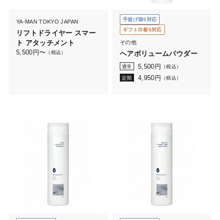
手提げ袋S対応
YA-MAN TOKYO JAPAN
ギフト巾着S対応
リフトドライヤー スマー
ト アタッチメント
その他
5,500
円〜
（税込）
ヘアボリュームパウダー
5,500
円
通常
（税込）
4,950
円
定期
（税込）