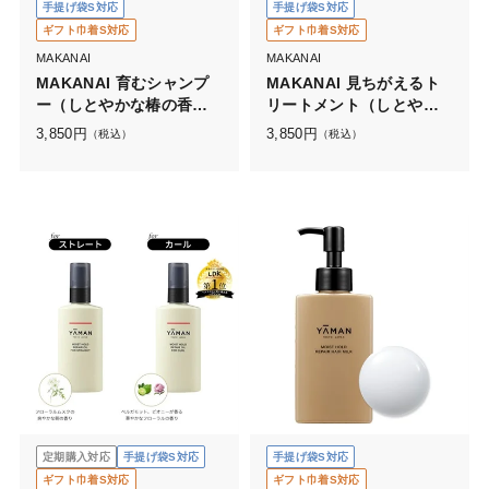
手提げ袋S対応
手提げ袋S対応
ギフト巾着S対応
ギフト巾着S対応
MAKANAI
MAKANAI
MAKANAI 育むシャンプ
MAKANAI 見ちがえるト
ー（しとやかな椿の香
リートメント（しとやか
り）
な椿の香り）
3,850
円
3,850
円
（税込）
（税込）
定期購入対応
手提げ袋S対応
手提げ袋S対応
ギフト巾着S対応
ギフト巾着S対応