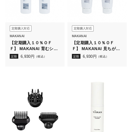
定期購入対応
定期購入対応
MAKANAI
MAKANAI
【定期購入１０％ＯＦ
【定期購入１０％ＯＦ
Ｆ】 MAKANAI 育むシャ
Ｆ】 MAKANAI 見ちがえ
ンプー（しとやかな椿の
るトリートメント（しと
6,930
円
6,930
円
定期
（税込）
定期
（税込）
香り）2本セット
やかな椿の香り）2本セッ
ト