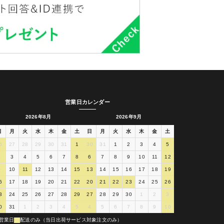
営業日カレンダー
2026年8月
2026年9月
日
月
火
水
木
金
土
日
月
火
水
木
金
土
6
27
28
29
30
31
1
30
31
1
2
3
4
5
2
3
4
5
6
7
8
6
7
8
9
10
11
12
9
10
11
12
13
14
15
13
14
15
16
17
18
19
6
17
18
19
20
21
22
20
21
22
23
24
25
26
3
24
25
26
27
28
29
27
28
29
30
1
2
3
0
31
1
2
3
4
5
4
5
6
7
8
9
10
営業日
配送のみ（当日出荷サービス対象注文のみ）