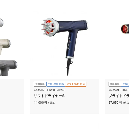
送料無料
手提げ袋L対応
ギフト巾着L対応
送料無料
手提
YA-MAN TOKYO JAPAN
YA-MAN TOKY
リフトドライヤーS
ブライトド
44,000
円
37,950
円
（税込）
（税込