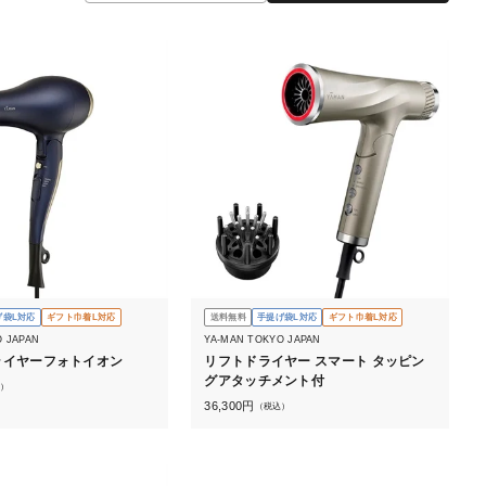
げ袋L対応
ギフト巾着L対応
送料無料
手提げ袋L対応
ギフト巾着L対応
O JAPAN
YA-MAN TOKYO JAPAN
ライヤーフォトイオン
リフトドライヤー スマート タッピン
グアタッチメント付
）
36,300
円
（税込）