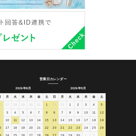
営業日カレンダー
2026年8月
2026年9月
日
月
火
水
木
金
土
日
月
火
水
木
金
土
6
27
28
29
30
31
1
30
31
1
2
3
4
5
2
3
4
5
6
7
8
6
7
8
9
10
11
12
9
10
11
12
13
14
15
13
14
15
16
17
18
19
6
17
18
19
20
21
22
20
21
22
23
24
25
26
3
24
25
26
27
28
29
27
28
29
30
1
2
3