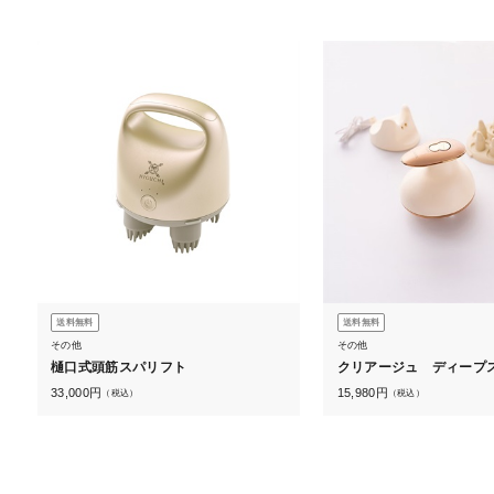
送料無料
送料無料
その他
その他
樋口式頭筋スパリフト
クリアージュ ディープ
33,000
円
15,980
円
（税込）
（税込）