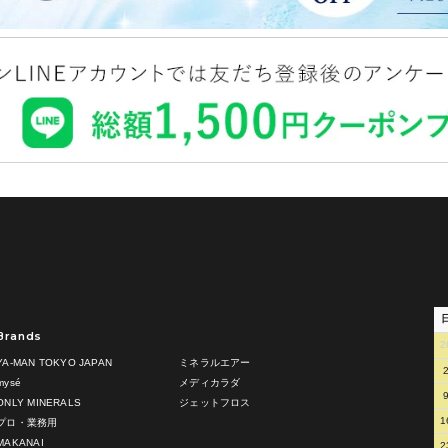
Brands
2
YA-MAN TOKYO JAPAN
ミネラルエアー
mysé
メディカラダ
ONLY MINERALS
ジェットフロス
1
プロ・業務用
MAKANAI
2