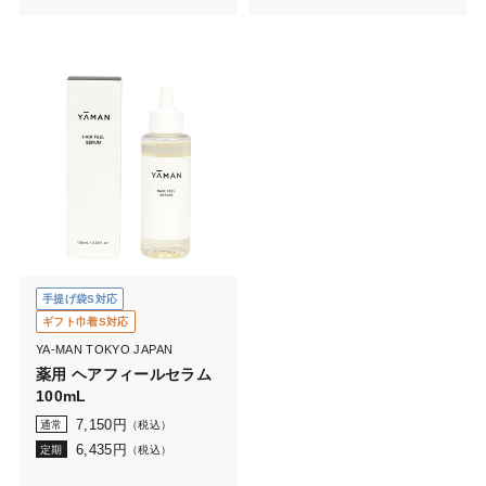
手提げ袋S対応
ギフト巾着S対応
YA-MAN TOKYO JAPAN
薬用 ヘアフィールセラム
100mL
7,150
円
通常
（税込）
6,435
円
定期
（税込）