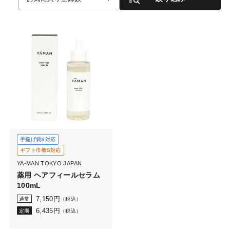
手提げ袋S対応
ギフト巾着S対応
YA-MAN TOKYO JAPAN
薬用 ヘアフィールセラム
100mL
7,150
円
通常
（税込）
6,435
円
定期
（税込）