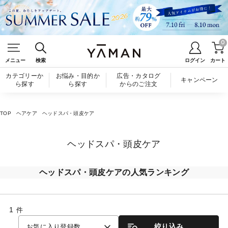
0
メニュー
検索
ログイン
カート
カテゴリーか
お悩み・目的か
広告・カタログ
キャンペーン
ら探す
ら探す
からのご注文
TOP
ヘアケア
ヘッドスパ・頭皮ケア
ヘッドスパ・頭皮ケア
ヘッドスパ・頭皮ケアの人気ランキング
1
件
絞り込み
お気に入り登録数