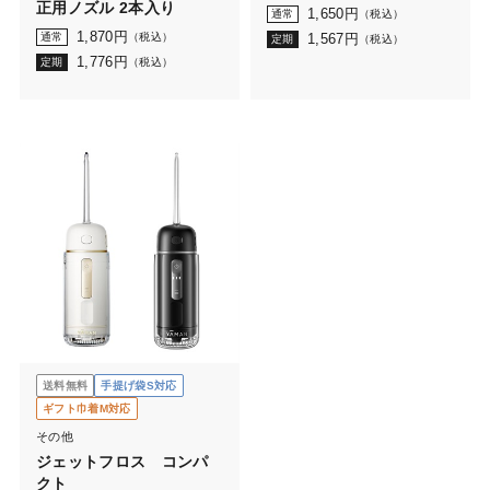
正用ノズル 2本入り
1,650
円
通常
（税込）
1,870
円
通常
（税込）
1,567
円
定期
（税込）
1,776
円
定期
（税込）
送料無料
手提げ袋S対応
ギフト巾着M対応
その他
ジェットフロス コンパ
クト