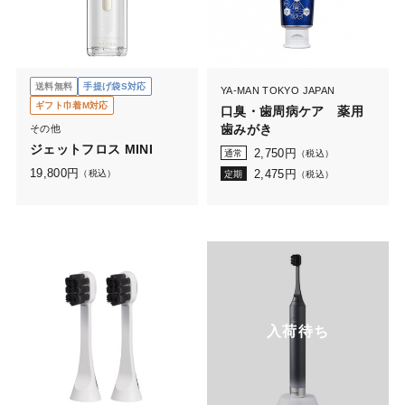
送料無料
手提げ袋S対応
YA-MAN TOKYO JAPAN
ギフト巾着M対応
口臭・歯周病ケア 薬用
歯みがき
その他
ジェットフロス MINI
2,750
円
通常
（税込）
19,800
円
2,475
円
（税込）
定期
（税込）
入荷待ち