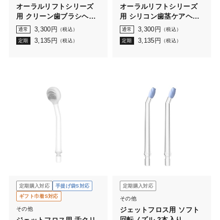
オーラルリフトシリーズ
オーラルリフトシリーズ
用 クリーン歯ブラシヘッ
用 シリコン歯茎ケアヘッ
ド 2本入
ド 2本入
3,300
円
3,300
円
通常
（税込）
通常
（税込）
3,135
円
3,135
円
定期
（税込）
定期
（税込）
定期購入対応
手提げ袋S対応
定期購入対応
ギフト巾着S対応
その他
その他
ジェットフロス用 ソフト
回転ノズル 2本入り