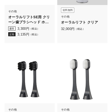
送料無料
その他
オーラルリフトSE用 クリ
その他
ーン歯ブラシヘッド ホワ
オーラルリフト クリア
イト 2本入
3,300
円
32,000
円
通常
（税込）
（税込）
3,135
円
定期
（税込）
その他
その他