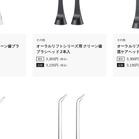
その他
その他
リーン歯ブラ
オーラルリフトシリーズ用 クリーン歯
オーラルリフ
ブラシヘッド 2本入
茎ケアヘッド
3,300
円
3,300
円
通常
（税込）
通常
3,135
円
3,135
円
定期
（税込）
定期