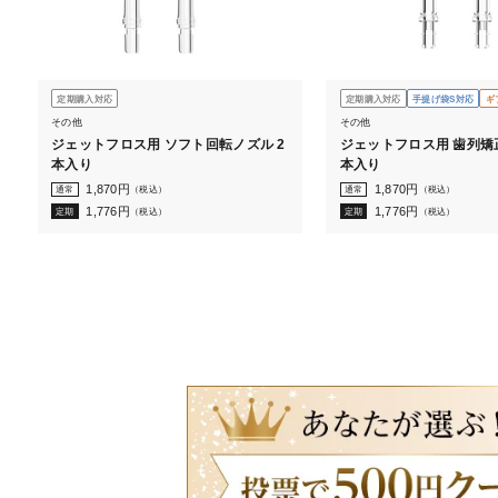
定期購入対応
定期購入対応
手提げ袋S対応
ギ
その他
その他
ジェットフロス用 ソフト回転ノズル 2
ジェットフロス用 歯列矯
本入り
本入り
1,870
円
1,870
円
通常
（税込）
通常
（税込）
1,776
円
1,776
円
定期
（税込）
定期
（税込）