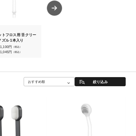
1
2
ットフロス用 舌クリー
ジェットフロス コンパク
オーラルリフト
ノズル 1本入り
ト
27,500
円
（税込
1,100
円
（税込）
29,800
円
（税込）
1,045
円
（税込）
絞り込み
おすすめ順