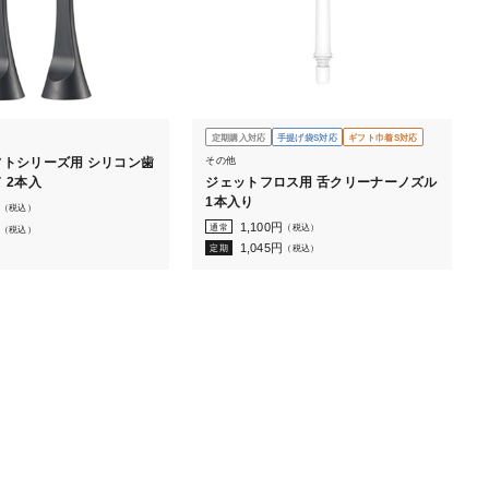
定期購入対応
手提げ袋S対応
ギフト巾着S対応
その他
トシリーズ用 シリコン歯
ジェットフロス用 舌クリーナーノズル
 2本入
1本入り
（税込）
1,100
円
通常
（税込）
（税込）
1,045
円
定期
（税込）