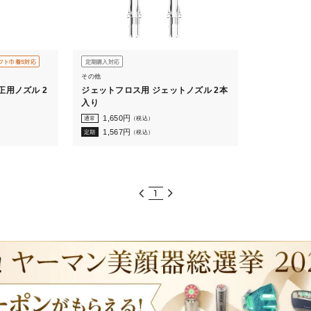
フト巾着S対応
定期購入対応
その他
正用ノズル 2
ジェットフロス用 ジェットノズル 2本
入り
1,650
円
通常
（税込）
1,567
円
定期
（税込）
1