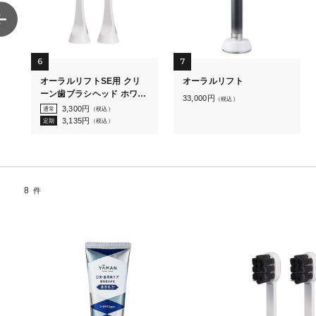
6
7
用
オーラルリフトSE用 クリ
オーラルリフト
2
ーン歯ブラシヘッド ホワイ
33,000
円
（税込）
ト 2本入
3,300
円
通常
（税込）
3,135
円
定期
（税込）
8
件