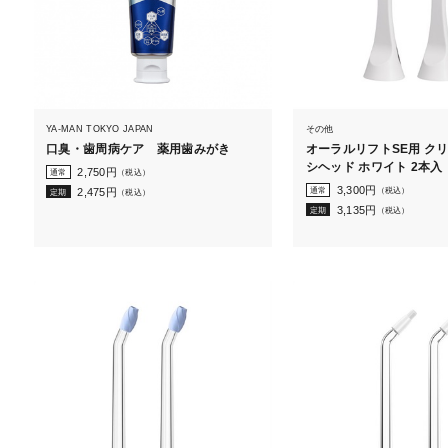
YA-MAN TOKYO JAPAN
その他
口臭・歯周病ケア 薬用歯みがき
オーラルリフトSE用 ク
シヘッド ホワイト 2本入
2,750
円
通常
（税込）
3,300
円
通常
（税込）
2,475
円
定期
（税込）
3,135
円
定期
（税込）