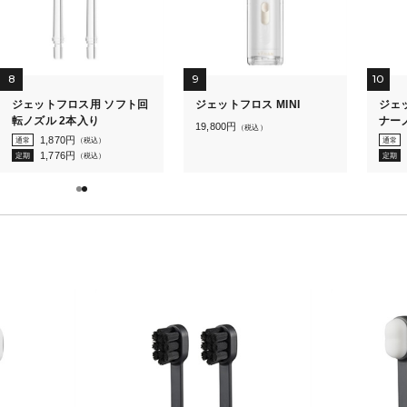
8
9
10
ジェットフロス用 ソフト回
ジェットフロス MINI
ジェ
転ノズル 2本入り
ナー
19,800
円
（税込）
1,870
円
通常
（税込）
通常
1,776
円
定期
（税込）
定期