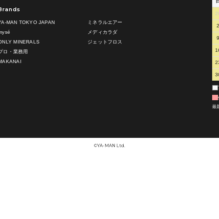
Brands
2
YA-MAN TOKYO JAPAN
ミネラルエアー
mysé
メディカラダ
ONLY MINERALS
ジェットフロス
1
プロ・業務用
MAKANAI
2
3
最
©︎YA-MAN Ltd.