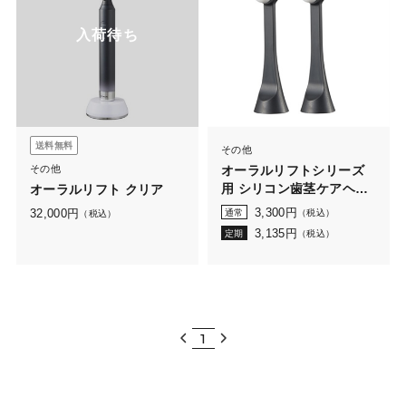
入荷待ち
送料無料
その他
その他
オーラルリフトシリーズ
用 シリコン歯茎ケアヘッ
オーラルリフト クリア
ド 2本入
3,300
円
32,000
円
通常
（税込）
（税込）
3,135
円
定期
（税込）
1