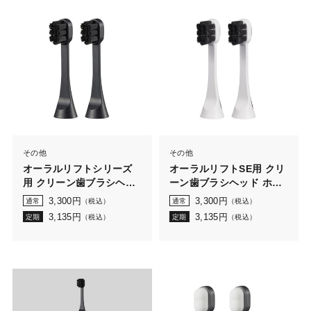
その他
その他
オーラルリフトシリーズ
オーラルリフトSE用 クリ
用 クリーン歯ブラシヘッ
ーン歯ブラシヘッド ホワ
ド 2本入
イト 2本入
3,300
円
3,300
円
通常
（税込）
通常
（税込）
3,135
円
3,135
円
定期
（税込）
定期
（税込）