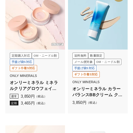
定期購入対応
OM・ニードル割
送料無料
数量限定
手提げ袋S対応
メール便対象
OM・ニードル割
ギフト巾着S対応
手提げ袋S対応
ギフト巾着S対応
ONLY MINERALS
オンリーミネラル ミネラ
ONLY MINERALS
ルクリアグロウフェイス
オンリーミネラル カラー
パウダーN
バランスBBクリーム クー
3,850
円
通常
（税込）
ルコンフォート
3,850
円
3,465
円
（税込）
定期
（税込）