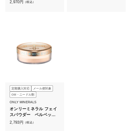
ルコンフォート
2,970
円
（税込）
定期購入対応
メール便対象
OM・ニードル割
ONLY MINERALS
オンリーミネラル フェイ
スパウダー ベルベット
（2.5g）
2,793
円
（税込）