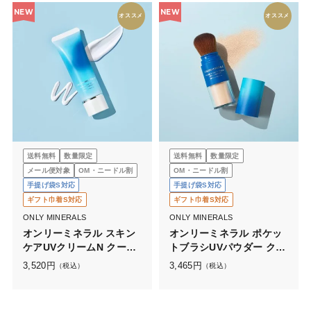
NEW
NEW
オススメ
オススメ
送料無料
数量限定
送料無料
数量限定
メール便対象
OM・ニードル割
OM・ニードル割
手提げ袋S対応
手提げ袋S対応
ギフト巾着S対応
ギフト巾着S対応
ONLY MINERALS
ONLY MINERALS
オンリーミネラル スキン
オンリーミネラル ポケッ
ケアUVクリームN クール
トブラシUVパウダー クー
コンフォート
ルコンフォート
3,520
円
3,465
円
（税込）
（税込）