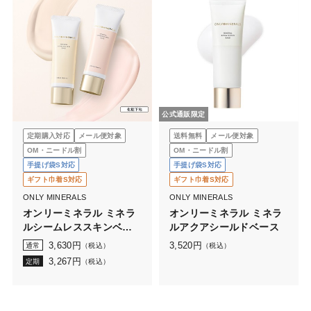
公式通販限定
定期購入対応
メール便対象
送料無料
メール便対象
OM・ニードル割
OM・ニードル割
手提げ袋S対応
手提げ袋S対応
ギフト巾着S対応
ギフト巾着S対応
ONLY MINERALS
ONLY MINERALS
オンリーミネラル ミネラ
オンリーミネラル ミネラ
ルシームレススキンベー
ルアクアシールドベース
ス
3,630
円
3,520
円
通常
（税込）
（税込）
3,267
円
定期
（税込）