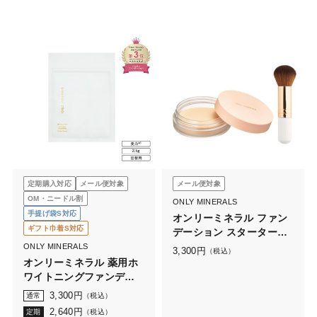
定期購入対応
メール便対象
メール便対象
OM・ニードル割
ONLY MINERALS
手提げ袋S対応
オンリーミネラル ファン
ギフト巾着S対応
デーション スターターセ
ット
ONLY MINERALS
3,300
円
（税込）
オンリーミネラル 薬用ホ
ワイトニングファンデー
ション 〈詰替用〉
3,300
円
通常
（税込）
2.5g（ケースなし）
2,640
円
定期
（税込）