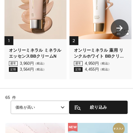
1
2
オンリーミネラル ミネラル
オンリーミネラル 薬用 リ
エッセンスBBクリームN
ンクルホワイト BBクリー
ム
3,960
円
4,950
円
通常
（税込）
通常
（税込）
3,564
円
4,455
円
定期
（税込）
定期
（税込）
65
件
絞り込み
価格が高い
NEW
オススメ