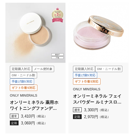
定期購入対応
メール便対象
定期購入対応
OM・ニードル割
OM・ニードル割
手提げ袋S対応
手提げ袋S対応
ギフト巾着S対応
ギフト巾着S対応
ONLY MINERALS
ONLY MINERALS
オンリーミネラル フェイ
スパウダー ルミナスロー
オンリーミネラル 薬用ホ
ズ
ワイトニングファンデー
3,300
円
通常
（税込）
ション 2.5g
3,410
円
通常
（税込）
2,970
円
定期
（税込）
3,069
円
定期
（税込）