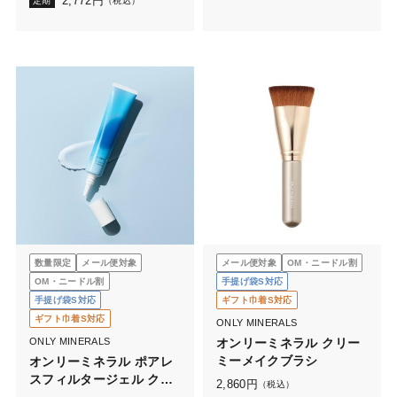
2,772
円
定期
（税込）
数量限定
メール便対象
メール便対象
OM・ニードル割
OM・ニードル割
手提げ袋S対応
手提げ袋S対応
ギフト巾着S対応
ギフト巾着S対応
ONLY MINERALS
ONLY MINERALS
オンリーミネラル クリー
ミーメイクブラシ
オンリーミネラル ポアレ
スフィルタージェル クー
2,860
円
（税込）