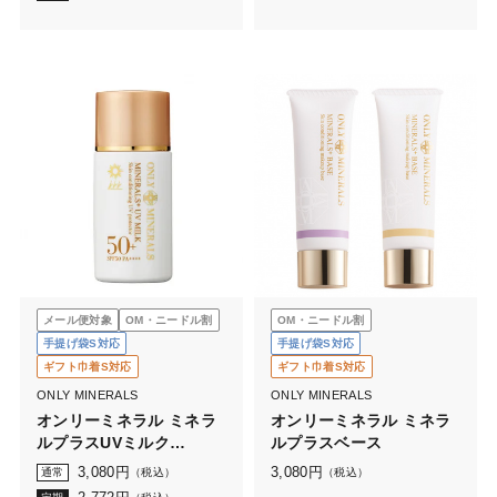
メール便対象
OM・ニードル割
OM・ニードル割
手提げ袋S対応
手提げ袋S対応
ギフト巾着S対応
ギフト巾着S対応
ONLY MINERALS
ONLY MINERALS
オンリーミネラル ミネラ
オンリーミネラル ミネラ
ルプラスUVミルク
ルプラスベース
(28mL)
3,080
円
3,080
円
通常
（税込）
（税込）