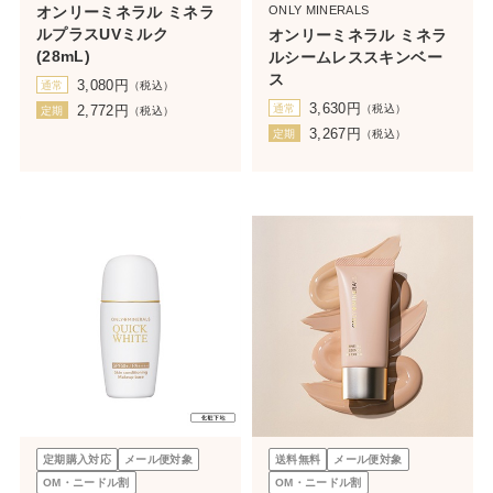
オンリーミネラル ミネラ
ONLY MINERALS
ルプラスUVミルク
オンリーミネラル ミネラ
(28mL)
ルシームレススキンベー
ス
3,080
円
通常
（税込）
3,630
円
2,772
円
通常
（税込）
定期
（税込）
3,267
円
定期
（税込）
定期購入対応
メール便対象
送料無料
メール便対象
OM・ニードル割
OM・ニードル割