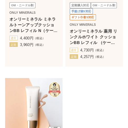
OM・ニードル割
定期購入対応
OM・ニードル割
手提げ袋S対応
ONLY MINERALS
ギフト巾着S対応
オンリーミネラル ミネラ
ルトーンアップクッショ
ONLY MINERALS
ンBB レフィル N（ケース
オンリーミネラル 薬用 リ
なし）
ンクルホワイト クッショ
4,400
円
通常
（税込）
ンBB レフィル （ケース
3,960
円
定期
（税込）
なし）
4,730
円
通常
（税込）
4,257
円
定期
（税込）