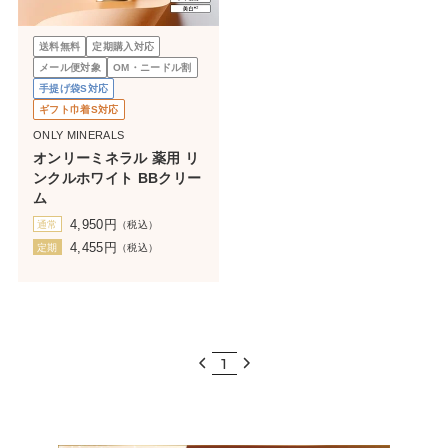
送料無料
定期購入対応
メール便対象
OM・ニードル割
手提げ袋S対応
ギフト巾着S対応
ONLY MINERALS
オンリーミネラル 薬用 リ
ンクルホワイト BBクリー
ム
4,950
円
通常
（税込）
4,455
円
定期
（税込）
1