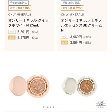
手提げ袋S対応
手提げ袋S対応
ギフト巾着S対応
ギフト巾着S対応
ONLY MINERALS
ONLY MINERALS
オンリーミネラル クイッ
オンリーミネラル ミネラ
クホワイトN 25mL
ルエッセンスBBクリーム
N
3,861
円
通常
（税込）
3,960
円
通常
（税込）
3,278
円
定期
（税込）
3,564
円
定期
（税込）