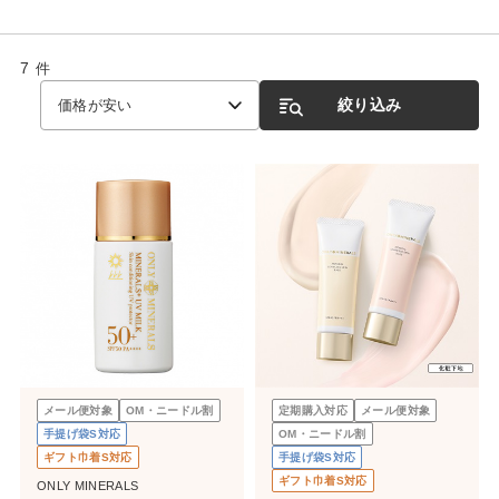
7
件
絞り込み
価格が安い
メール便対象
OM・ニードル割
定期購入対応
メール便対象
手提げ袋S対応
OM・ニードル割
ギフト巾着S対応
手提げ袋S対応
ギフト巾着S対応
ONLY MINERALS