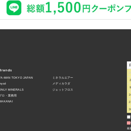
Brands
2
YA-MAN TOKYO JAPAN
ミネラルエアー
mysé
メディカラダ
ONLY MINERALS
ジェットフロス
1
プロ・業務用
MAKANAI
2
3
最