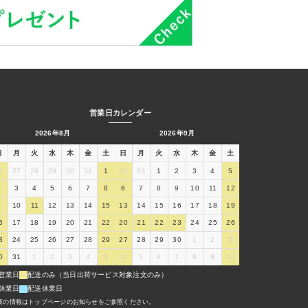
営業日カレンダー
2026年8月
2026年9月
日
月
火
水
木
金
土
日
月
火
水
木
金
土
6
27
28
29
30
31
1
30
31
1
2
3
4
5
2
3
4
5
6
7
8
6
7
8
9
10
11
12
9
10
11
12
13
14
15
13
14
15
16
17
18
19
6
17
18
19
20
21
22
20
21
22
23
24
25
26
3
24
25
26
27
28
29
27
28
29
30
1
2
3
0
31
1
2
3
4
5
4
5
6
7
8
9
10
営業日
配送のみ（当日出荷サービス対象注文のみ）
休業日
配送休業日
新の情報はトップページのお知らせをご参照ください。