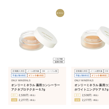
オススメ
定期購入対応
メール便対象
OM・ニードル割
定期購入対応
メール便対象
OM
手提げ袋S対応
ギフト巾着S対応
手提げ袋S対応
ギフト巾着S対応
ONLY MINERALS
ONLY MINERALS
オンリーミネラル 薬用コンシーラー
オンリーミネラル 薬用コ
アクネプロテクター 0.7g
ホワイトニングケア 0.7g
2,530
円
2,530
円
通常
（税込）
通常
（税込）
2,277
円
2,277
円
定期
（税込）
定期
（税込）