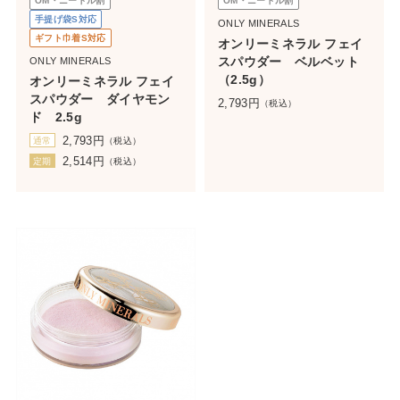
OM・ニードル割
OM・ニードル割
手提げ袋S対応
ONLY MINERALS
ギフト巾着S対応
オンリーミネラル フェイ
スパウダー ベルベット
ONLY MINERALS
（2.5g）
オンリーミネラル フェイ
スパウダー ダイヤモン
2,793
円
（税込）
ド 2.5g
2,793
円
通常
（税込）
2,514
円
定期
（税込）