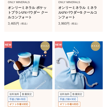
ONLY MINERALS
ONLY MINERALS
オンリーミネラル ポケッ
オンリーミネラル ミネラ
トブラシUVパウダー クー
ルUVパウダーS クールコ
ルコンフォート
ンフォート
3,465
円
3,960
円
（税込）
（税込）
NEW
NEW
オススメ
オススメ
送料無料
数量限定
送料無料
数量限定
手提げ袋S対応
手提げ袋S対応
ギフト巾着S対応
ギフト巾着S対応