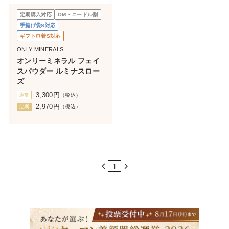
定期購入対応
OM・ニードル割
手提げ袋S対応
ギフト巾着S対応
ONLY MINERALS
オンリーミネラル フェイ
スパウダー ルミナスロー
ズ
3,300
円
通常
（税込）
2,970
円
定期
（税込）
1