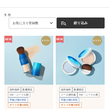
9
件
絞り込み
お気に入り登録数
NEW
NEW
オススメ
オススメ
送料無料
数量限定
送料無料
数量限定
OM・ニードル割
メール便対象
OM・ニードル割
手提げ袋S対応
手提げ袋S対応
ギフト巾着S対応
ギフト巾着S対応