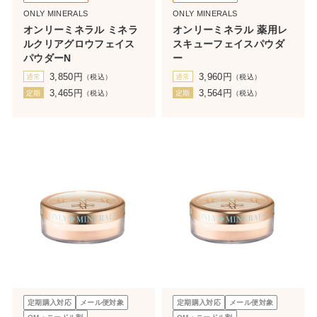
ONLY MINERALS
ONLY MINERALS
オンリーミネラル ミネラ
オンリーミネラル 薬用レ
ルクリアグロウフェイス
スキューフェイスパウダ
パウダーN
ー
3,850
円
3,960
円
通常
（税込）
通常
（税込）
3,465
円
3,564
円
定期
（税込）
定期
（税込）
定期購入対応
メール便対象
定期購入対応
メール便対象