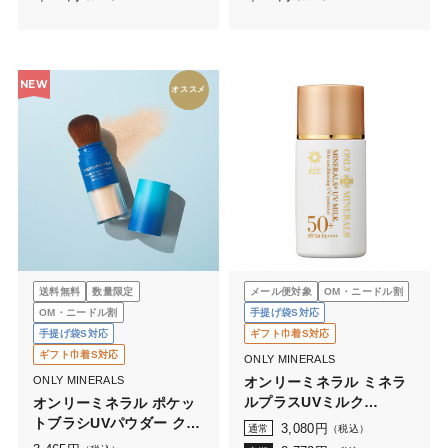
NEW
オススメ
送料無料
数量限定
メール便対象
OM・ニードル割
OM・ニードル割
手提げ袋S対応
手提げ袋S対応
ギフト巾着S対応
ギフト巾着S対応
ONLY MINERALS
ONLY MINERALS
オンリーミネラル ミネラ
ルプラスUVミルク
オンリーミネラル ポケッ
(28mL)
トブラシUVパウダー クー
3,080
円
通常
（税込）
ルコンフォート