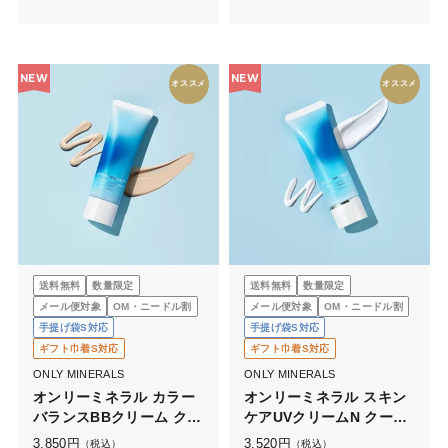
NEW
NEW
オススメ
オススメ
送料無料
数量限定
送料無料
数量限定
メール便対象
OM・ニードル割
メール便対象
OM・ニードル割
手提げ袋S対応
手提げ袋S対応
ギフト巾着S対応
ギフト巾着S対応
ONLY MINERALS
ONLY MINERALS
オンリーミネラル カラー
オンリーミネラル スキン
バランスBBクリーム クー
ケアUVクリームN クール
ルコンフォート
コンフォート
3,850
円
3,520
円
（税込）
（税込）