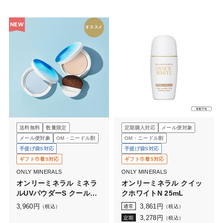
NEW
オススメ
送料無料
数量限定
定期購入対応
メール便対象
メール便対象
OM・ニードル割
OM・ニードル割
手提げ袋S対応
手提げ袋S対応
ギフト巾着S対応
ギフト巾着S対応
ONLY MINERALS
ONLY MINERALS
オンリーミネラル ミネラ
オンリーミネラル クイッ
ルUVパウダーS クールコ
クホワイトN 25mL
ンフォート
3,960
円
3,861
円
（税込）
通常
（税込）
3,278
円
定期
（税込）