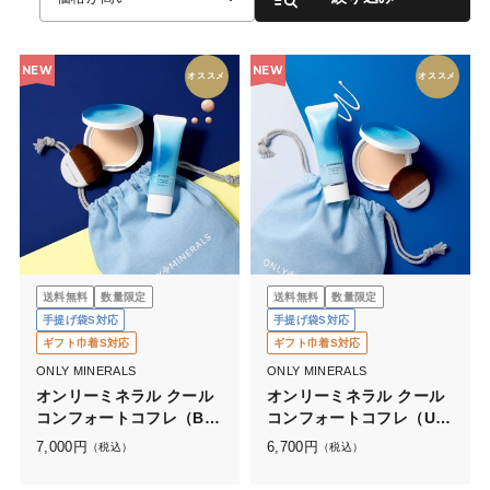
NEW
NEW
オススメ
オススメ
送料無料
数量限定
送料無料
数量限定
手提げ袋S対応
手提げ袋S対応
ギフト巾着S対応
ギフト巾着S対応
ONLY MINERALS
ONLY MINERALS
オンリーミネラル クール
オンリーミネラル クール
コンフォートコフレ（BB
コンフォートコフレ（UV
クリーム）
クリーム）
7,000
円
6,700
円
（税込）
（税込）