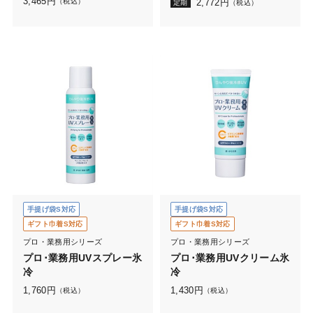
3,465
円
（税込）
2,772
円
定期
（税込）
手提げ袋S対応
手提げ袋S対応
ギフト巾着S対応
ギフト巾着S対応
プロ・業務用シリーズ
プロ・業務用シリーズ
プロ･業務用UVスプレー氷
プロ･業務用UVクリーム氷
冷
冷
1,760
円
1,430
円
（税込）
（税込）