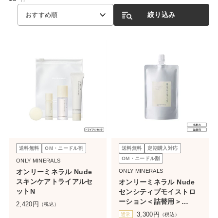
絞り込み
おすすめ順
送料無料
OM・ニードル割
送料無料
定期購入対応
OM・ニードル割
ONLY MINERALS
オンリーミネラル Nude
ONLY MINERALS
スキンケアトライアルセ
オンリーミネラル Nude
ットN
センシティブモイストロ
ーション＜詰替用＞
2,420
円
（税込）
140mL（ボトルなし）
3,300
円
通常
（税込）