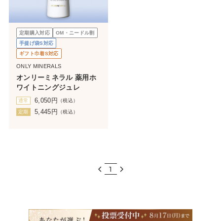
定期購入対応
OM・ニードル割
手提げ袋S対応
ギフト巾着S対応
ONLY MINERALS
オンリーミネラル 薬用ホ
ワイトニングジュレ
6,050
円
通常
（税込）
5,445
円
定期
（税込）
1