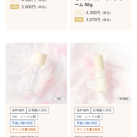
ーム 50g
3,600
円
定期
（税込）
4,300
円
通常
（税込）
3,870
円
定期
（税込）
送料無料
定期購入対応
送料無料
定期購入対応
OM・ニードル割
OM・ニードル割
手提げ袋S対応
手提げ袋S対応
ギフト巾着S対応
ギフト巾着S対応