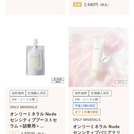
2,640
円
定期
（税込）
送料無料
定期購入対応
送料無料
定期購入対応
OM・ニードル割
OM・ニードル割
手提げ袋S対応
ONLY MINERALS
ギフト巾着S対応
オンリーミネラル Nude
センシティブブーストセ
ONLY MINERALS
ラム＜詰替用＞
オンリーミネラル Nude
45mL（ボトルなし）
センシティブバリアクリ
4,500
円
通常
（税込）