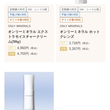
定期購入対応
OM・ニードル割
定期購入対応
OM・ニードル割
手提げ袋S対応
手提げ袋S対応
ギフト巾着S対応
ギフト巾着S対応
ONLY MINERALS
ONLY MINERALS
オンリーミネラル エクス
オンリーミネラル ホット
トラモイスチャークリー
クレンズ
ム(50g)
3,718
円
通常
（税込）
4,950
円
通常
（税込）
3,267
円
定期
（税込）
4,703
円
定期
（税込）