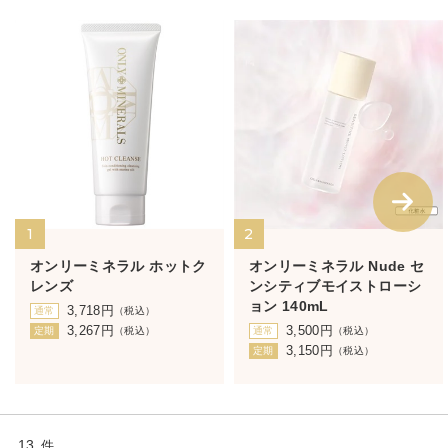
1
2
オンリーミネラル ホットク
オンリーミネラル Nude セ
レンズ
ンシティブモイストローシ
ョン 140mL
3,718
円
通常
（税込）
3,267
円
3,500
円
定期
（税込）
通常
（税込）
3,150
円
定期
（税込）
13
件