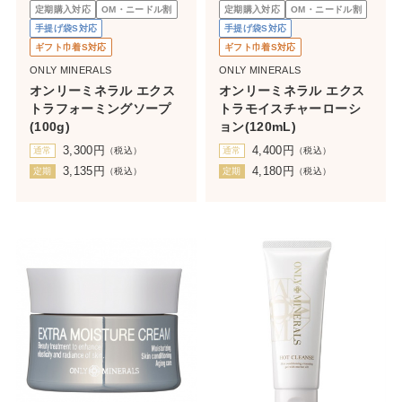
定期購入対応
OM・ニードル割
定期購入対応
OM・ニードル割
手提げ袋S対応
手提げ袋S対応
ギフト巾着S対応
ギフト巾着S対応
ONLY MINERALS
ONLY MINERALS
オンリーミネラル エクス
オンリーミネラル エクス
トラフォーミングソープ
トラモイスチャーローシ
(100g)
ョン(120mL)
3,300
円
4,400
円
通常
（税込）
通常
（税込）
3,135
円
4,180
円
定期
（税込）
定期
（税込）