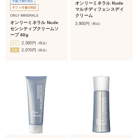
手提げ袋S対応
オンリーミネラル Nude
ギフト巾着S対応
マルチディフェンスデイ
クリーム
ONLY MINERALS
オンリーミネラル Nude
3,900
円
（税込）
センシティブクリームソ
ープ 60g
2,300
円
通常
（税込）
2,070
円
定期
（税込）