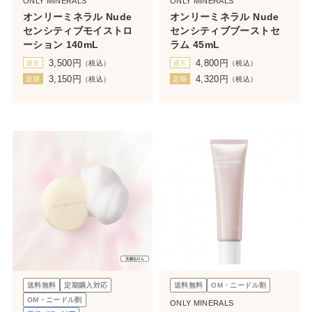
ONLY MINERALS
ONLY MINERALS
オンリーミネラル Nude
オンリーミネラル Nude
センシティブモイストロ
センシティブブーストセ
ーション 140mL
ラム 45mL
3,500
円
4,800
円
通常
（税込）
通常
（税込）
3,150
円
4,320
円
定期
（税込）
定期
（税込）
送料無料
定期購入対応
送料無料
OM・ニードル割
OM・ニードル割
ONLY MINERALS