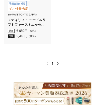
手提げ袋S対応
ギフト巾着S対応
YA-MAN TOKYO JAPAN
メディリフト ニードルリ
フトファーストエッセン
ス
6,050
円
通常
（税込）
5,445
円
定期
（税込）
1