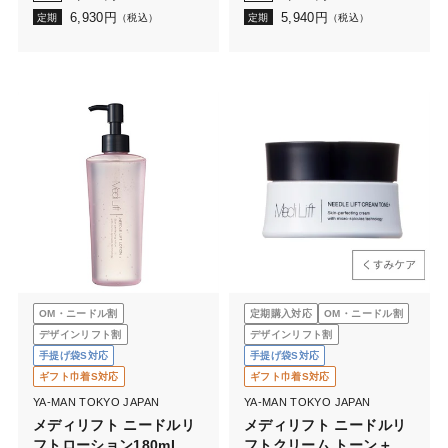
6,930
円
5,940
円
定期
（税込）
定期
（税込）
OM・ニードル割
定期購入対応
OM・ニードル割
デザインリフト割
デザインリフト割
手提げ袋S対応
手提げ袋S対応
ギフト巾着S対応
ギフト巾着S対応
YA-MAN TOKYO JAPAN
YA-MAN TOKYO JAPAN
メディリフト ニードルリ
メディリフト ニードルリ
フトローション180mL
フトクリーム トーン＋