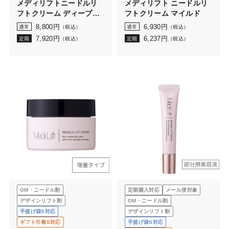
メディリフトニードルリ
メディリフト ニードルリ
フトクリーム ディープモ
フトクリーム マイルド
イスト
8,800
円
6,930
円
通常
（税込）
通常
（税込）
7,920
円
6,237
円
定期
（税込）
定期
（税込）
OM・ニードル割
定期購入対応
メール便対象
デザインリフト割
OM・ニードル割
手提げ袋S対応
デザインリフト割
ギフト巾着S対応
手提げ袋S対応