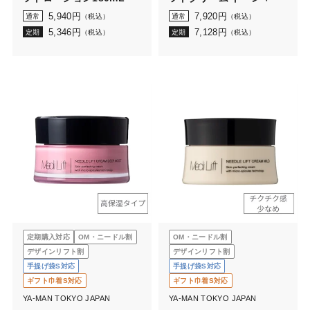
5,940
円
7,920
円
通常
（税込）
通常
（税込）
5,346
円
7,128
円
定期
（税込）
定期
（税込）
定期購入対応
OM・ニードル割
OM・ニードル割
デザインリフト割
デザインリフト割
手提げ袋S対応
手提げ袋S対応
ギフト巾着S対応
ギフト巾着S対応
YA-MAN TOKYO JAPAN
YA-MAN TOKYO JAPAN