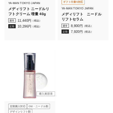
ギフト巾着S対応
YA-MAN TOKYO JAPAN
メディリフト ニードルリ
YA-MAN TOKYO JAPAN
フトクリーム 増量 40g
メディリフト ニードル
リフトセラム
11,440
円
通常
（税込）
8,800
円
10,296
円
通常
（税込）
定期
（税込）
7,920
円
定期
（税込）
定期購入対応
OM・ニードル割
デザインリフト割