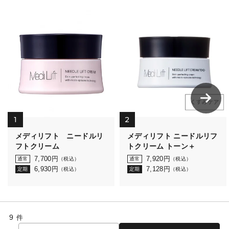
1
2
メディリフト ニードルリ
メディリフト ニードルリフ
フトクリーム
トクリーム トーン＋
7,700
円
7,920
円
通常
（税込）
通常
（税込）
6,930
円
7,128
円
定期
（税込）
定期
（税込）
9
件