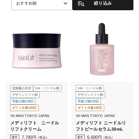
絞り込み
おすすめ順
定期購入対応
OM・ニードル割
OM・ニードル割
デザインリフト割
デザインリフト割
手提げ袋S対応
手提げ袋S対応
ギフト巾着S対応
ギフト巾着S対応
YA-MAN TOKYO JAPAN
YA-MAN TOKYO JAPAN
メディリフト ニードル
メディリフト ニードルリ
リフトクリーム
フトピールセラム30mL
7,700
円
6,600
円
通常
（税込）
通常
（税込）