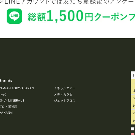
Brands
2
YA-MAN TOKYO JAPAN
ミネラルエアー
mysé
メディカラダ
ONLY MINERALS
ジェットフロス
1
プロ・業務用
MAKANAI
2
3