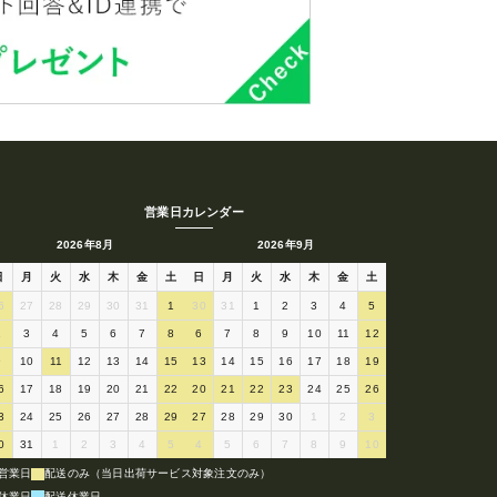
営業日カレンダー
2026年8月
2026年9月
日
月
火
水
木
金
土
日
月
火
水
木
金
土
6
27
28
29
30
31
1
30
31
1
2
3
4
5
2
3
4
5
6
7
8
6
7
8
9
10
11
12
9
10
11
12
13
14
15
13
14
15
16
17
18
19
6
17
18
19
20
21
22
20
21
22
23
24
25
26
3
24
25
26
27
28
29
27
28
29
30
1
2
3
0
31
1
2
3
4
5
4
5
6
7
8
9
10
営業日
配送のみ（当日出荷サービス対象注文のみ）
休業日
配送休業日