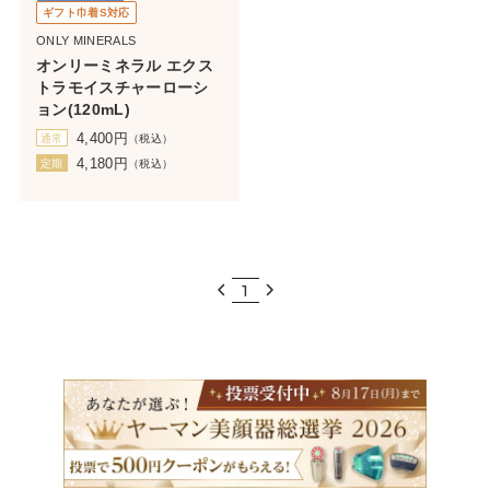
ギフト巾着S対応
ONLY MINERALS
オンリーミネラル エクス
トラモイスチャーローシ
ョン(120mL)
4,400
円
通常
（税込）
4,180
円
定期
（税込）
1