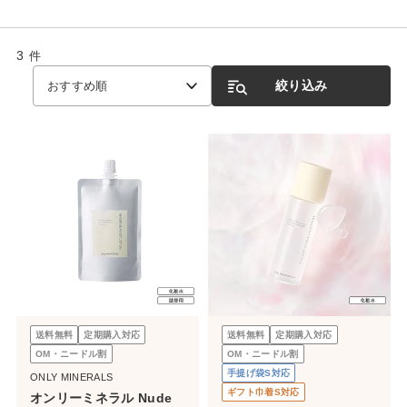
3
件
絞り込み
おすすめ順
送料無料
定期購入対応
送料無料
定期購入対応
OM・ニードル割
OM・ニードル割
手提げ袋S対応
ONLY MINERALS
ギフト巾着S対応
オンリーミネラル Nude