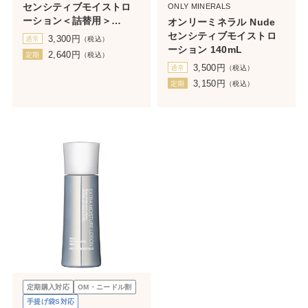
センシティブモイストロ
ONLY MINERALS
ーション＜詰替用＞
オンリーミネラル Nude
140mL（ボトルなし）
センシティブモイストロ
3,300
円
通常
（税込）
ーション 140mL
2,640
円
定期
（税込）
3,500
円
通常
（税込）
3,150
円
定期
（税込）
定期購入対応
OM・ニードル割
手提げ袋S対応