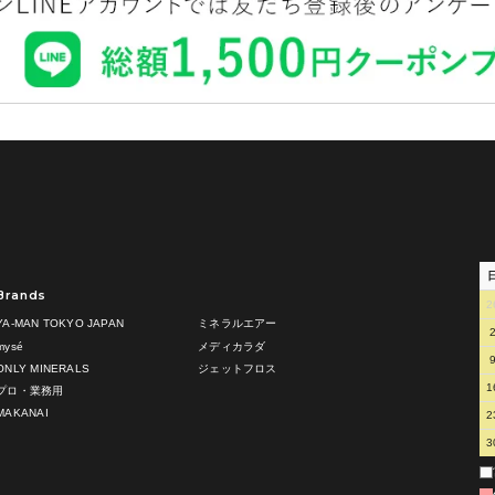
Brands
2
YA-MAN TOKYO JAPAN
ミネラルエアー
mysé
メディカラダ
ONLY MINERALS
ジェットフロス
1
プロ・業務用
MAKANAI
2
3