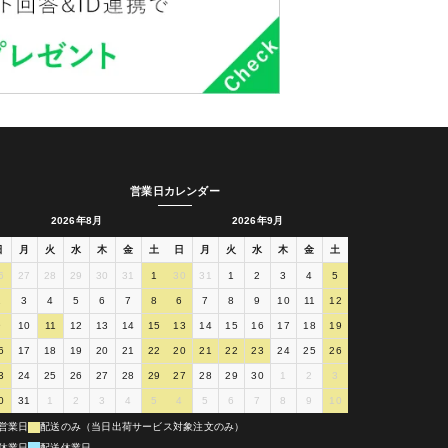
営業日カレンダー
2026年8月
2026年9月
日
月
火
水
木
金
土
日
月
火
水
木
金
土
6
27
28
29
30
31
1
30
31
1
2
3
4
5
2
3
4
5
6
7
8
6
7
8
9
10
11
12
9
10
11
12
13
14
15
13
14
15
16
17
18
19
6
17
18
19
20
21
22
20
21
22
23
24
25
26
3
24
25
26
27
28
29
27
28
29
30
1
2
3
0
31
1
2
3
4
5
4
5
6
7
8
9
10
営業日
配送のみ（当日出荷サービス対象注文のみ）
休業日
配送休業日