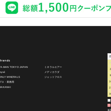
Brands
2
YA-MAN TOKYO JAPAN
ミネラルエアー
mysé
メディカラダ
ONLY MINERALS
ジェットフロス
1
プロ・業務用
MAKANAI
2
3
最