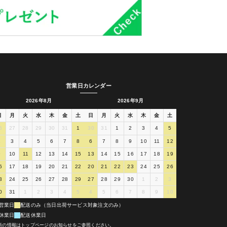
営業日カレンダー
2026年8月
2026年9月
日
月
火
水
木
金
土
日
月
火
水
木
金
土
6
27
28
29
30
31
1
30
31
1
2
3
4
5
2
3
4
5
6
7
8
6
7
8
9
10
11
12
9
10
11
12
13
14
15
13
14
15
16
17
18
19
6
17
18
19
20
21
22
20
21
22
23
24
25
26
3
24
25
26
27
28
29
27
28
29
30
1
2
3
0
31
1
2
3
4
5
4
5
6
7
8
9
10
営業日
配送のみ（当日出荷サービス対象注文のみ）
休業日
配送休業日
新の情報はトップページのお知らせをご参照ください。