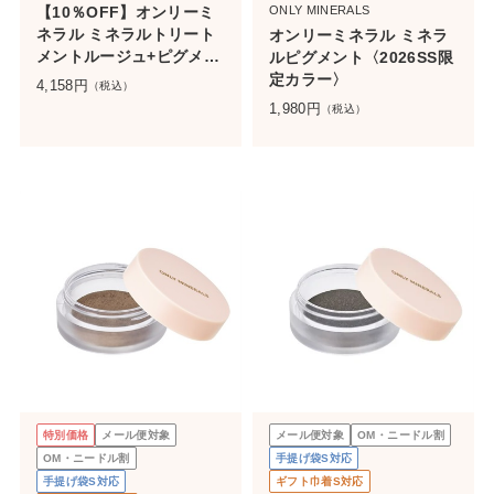
【10％OFF】オンリーミ
ONLY MINERALS
ネラル ミネラルトリート
オンリーミネラル ミネラ
メントルージュ+ピグメン
ルピグメント〈2026SS限
トセット
定カラー〉
4,158
円
（税込）
1,980
円
（税込）
特別価格
メール便対象
メール便対象
OM・ニードル割
OM・ニードル割
手提げ袋S対応
手提げ袋S対応
ギフト巾着S対応