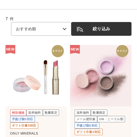
7
件
絞り込み
おすすめ順
NEW
NEW
オススメ
オススメ
特別価格
送料無料
数量限定
送料無料
数量限定
手提げ袋S対応
メール便対象
OM・ニードル割
ギフト巾着S対応
手提げ袋S対応
ギフト巾着S対応
ONLY MINERALS